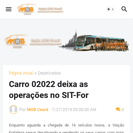
Página inicial
Desativados
Carro 02022 deixa as
operações no SIT-For
Por
MOB Ceará
-
7/27/2019 05:00:00 AM
0
Enquanto aguarda a chegada de 16 veículos novos, a Viação
Fortaleza segue desativando e vendendo os seus carros com mais