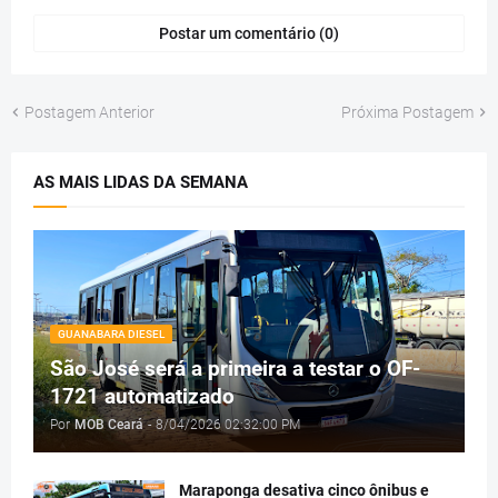
Postar um comentário (0)
Postagem Anterior
Próxima Postagem
AS MAIS LIDAS DA SEMANA
GUANABARA DIESEL
São José será a primeira a testar o OF-
1721 automatizado
Por
MOB Ceará
-
8/04/2026 02:32:00 PM
Maraponga desativa cinco ônibus e