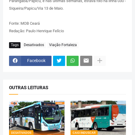
Parangaba/Papicu, e nas últimas semanas, estava fixo na linha 030 -
Siqueira/Papicu/Via 13 de Maio.
Fonte: MOB Ceará
Redação: Paulo Henrique Felício
Tags
Desativados
Viação Fortaleza
Facebook
OUTRAS LEITURAS
DESATIVADOS
CAIO INDUSCAR