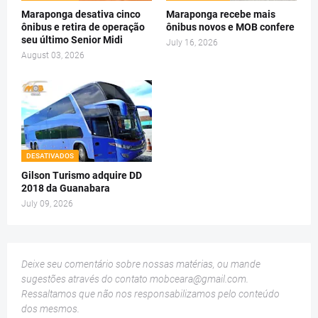
Maraponga desativa cinco
Maraponga recebe mais
ônibus e retira de operação
ônibus novos e MOB confere
seu último Senior Midi
July 16, 2026
August 03, 2026
DESATIVADOS
Gilson Turismo adquire DD
2018 da Guanabara
July 09, 2026
Deixe seu comentário sobre nossas matérias, ou mande
sugestões através do contato
mobceara@gmail.com
.
Ressaltamos que não nos responsabilizamos pelo conteúdo
dos mesmos.