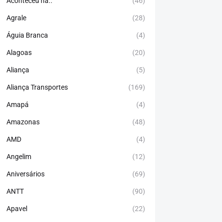
Aconteceu há..
(46)
Agrale
(28)
Águia Branca
(4)
Alagoas
(20)
Aliança
(5)
Aliança Transportes
(169)
Amapá
(4)
Amazonas
(48)
AMD
(4)
Angelim
(12)
Aniversários
(69)
ANTT
(90)
Apavel
(22)