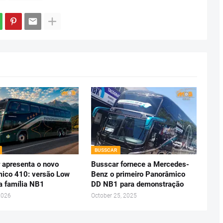
BUSSCAR
 apresenta o novo
Busscar fornece a Mercedes-
ico 410: versão Low
Benz o primeiro Panorâmico
da família NB1
DD NB1 para demonstração
2026
October 25, 2025