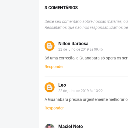
3 COMENTÁRIOS
Deixe seu comentário sobre nossas matérias, o
Ressaltamos que não nos responsabilizamos p
Nilton Barbosa
22 de julho de 2019 às 09:45
Só uma correção, a Guanabara só opera os serv
Responder
Leo
22 de julho de 2019 às 13:22
A Guanabara precisa urgentemente melhorar o
Responder
Maciel Neto