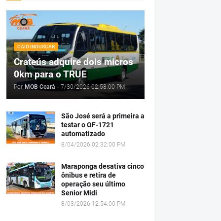
CAIO INDUSCAR
Crateús adquire dois micros
0km para o TRUE
Por
MOB Ceará
-
7/30/2026 02:58:00 PM
São José será a primeira a
testar o OF-1721
automatizado
8/04/2026 02:32:00 PM
Maraponga desativa cinco
ônibus e retira de
operação seu último
Senior Midi
8/03/2026 12:54:00 PM