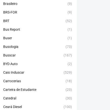
Brasileiro
(9)
BRS-FOR
(9)
BRT
(52)
Bus Report
(1)
Buser
(1)
Busologia
(73)
Busscar
(167)
BYD Auto
(2)
Caio Induscar
(529)
Carrocerias
(18)
Carteira de Estudante
(23)
Catedral
(30)
Ceará Diesel
(100)