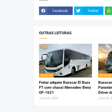
Facebook
Twitter
OUTRAS LEITURAS
BUSSCAR
BUSSCAR
Fretar adquire Busscar El Buss
Busscar
FT com chassi Mercedes-Benz
Panorâm
OF-1621
Driver 
June 25, 2026
June 02, 