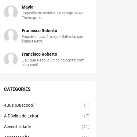
Mayla
Sugestão de matéria: Eu vi hoje na Av
Theberge, ac...
Francisco Roberto
Enquanto isso Aracaju e Salvador com
ônibus elétri...
Francisco Roberto
E eu que ele foi o único na capital com
essa confi...
CATEGORIES
4Bus (Buscoop)
(1)
A Dúvida do Leitor
(7)
Acessibilidade
(41)