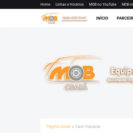
Home
Linhas e Horários
MOB no YouTube
MOB n
INÍCIO
PARCEI
Página inicial
Caio Induscar