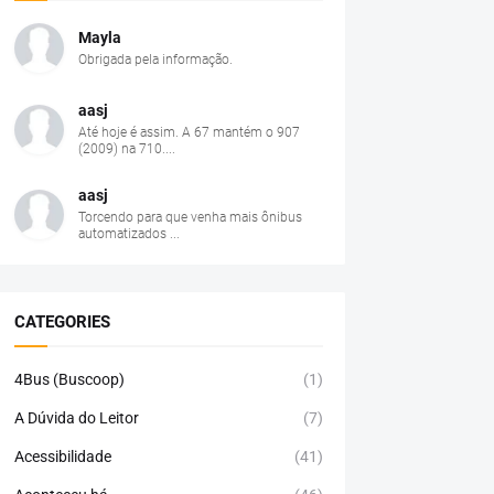
Mayla
Obrigada pela informação.
aasj
Até hoje é assim. A 67 mantém o 907
(2009) na 710....
aasj
Torcendo para que venha mais ônibus
automatizados ...
CATEGORIES
4Bus (Buscoop)
(1)
A Dúvida do Leitor
(7)
Acessibilidade
(41)