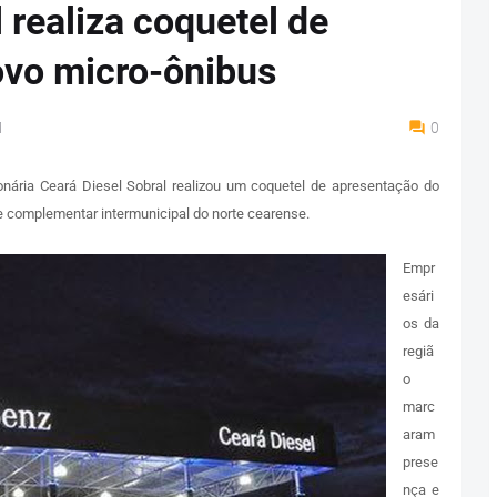
 realiza coquetel de
ovo micro-ônibus
M
0
ionária Ceará Diesel Sobral realizou um coquetel de apresentação do
 complementar intermunicipal do norte cearense.
Empr
esári
os da
regiã
o
marc
aram
prese
nça e