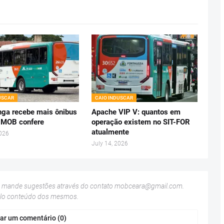
USCAR
CAIO INDUSCAR
ga recebe mais ônibus
Apache VIP V: quantos em
 MOB confere
operação existem no SIT-FOR
atualmente
2026
July 14, 2026
u mande sugestões através do contato
mobceara@gmail.com
.
elo conteúdo dos mesmos.
ar um comentário (0)