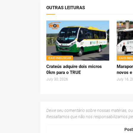
OUTRAS LEITURAS
CAIO INDUSCAR
CAIO IND
Crateús adquire dois micros
Marapon
0km para o TRUE
novos e
July 30, 2026
July 16, 
Deixe seu comentário sobre nossas matérias, o
Ressaltamos que não nos responsabilizamos p
Post