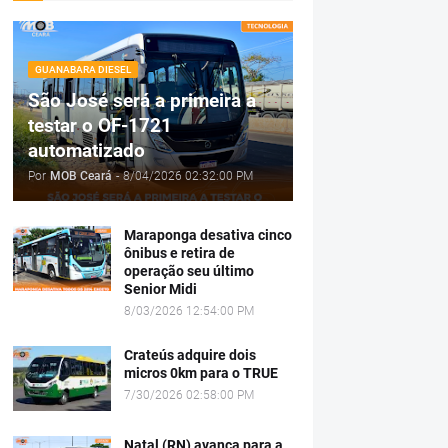
GUANABARA DIESEL
São José será a primeira a
testar o OF-1721
automatizado
Por
MOB Ceará
-
8/04/2026 02:32:00 PM
Maraponga desativa cinco
ônibus e retira de
operação seu último
Senior Midi
8/03/2026 12:54:00 PM
Crateús adquire dois
micros 0km para o TRUE
7/30/2026 02:58:00 PM
Natal (RN) avança para a