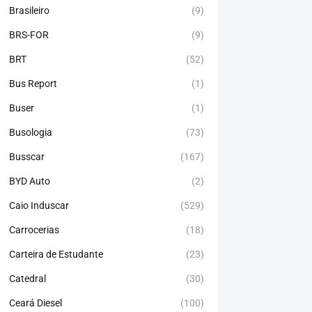
Brasileiro
(9)
BRS-FOR
(9)
BRT
(52)
Bus Report
(1)
Buser
(1)
Busologia
(73)
Busscar
(167)
BYD Auto
(2)
Caio Induscar
(529)
Carrocerias
(18)
Carteira de Estudante
(23)
Catedral
(30)
Ceará Diesel
(100)