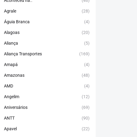
Aconteceu há..
(46)
Agrale
(28)
Águia Branca
(4)
Alagoas
(20)
Aliança
(5)
Aliança Transportes
(169)
Amapá
(4)
Amazonas
(48)
AMD
(4)
Angelim
(12)
Aniversários
(69)
ANTT
(90)
Apavel
(22)