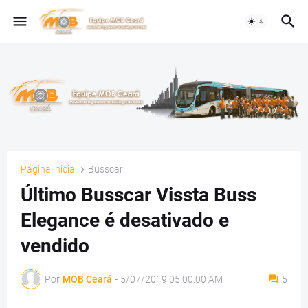
Página inicial
Busscar
Último Busscar Vissta Buss
Elegance é desativado e
vendido
Por
MOB Ceará
-
5/07/2019 05:00:00 AM
5