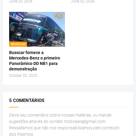
June 25, 2026
June 02, 2026
BUSSCAR
Busscar fornece a
Mercedes-Benz o primeiro
Panorâmico DD NB1 para
demonstração
October 25, 2025
5 COMENTÁRIOS
Deixe seu comentário sobre nossas matérias, ou mande
sugestões através do contato
mobceara@gmail.com
.
Ressaltamos que não nos responsabilizamos pelo conteúdo
dos mesmos.