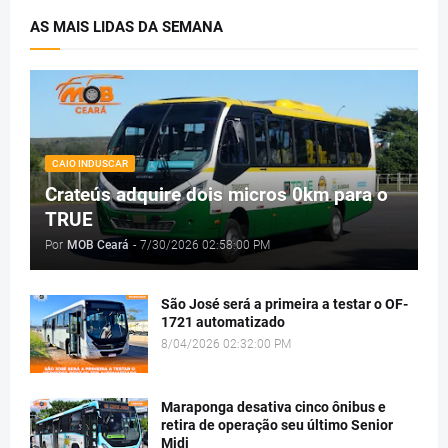
AS MAIS LIDAS DA SEMANA
CAIO INDUSCAR
Crateús adquire dois micros 0km para o
TRUE
Por
MOB Ceará
-
7/30/2026 02:58:00 PM
São José será a primeira a testar o OF-
1721 automatizado
8/04/2026 02:32:00 PM
Maraponga desativa cinco ônibus e
retira de operação seu último Senior
Midi