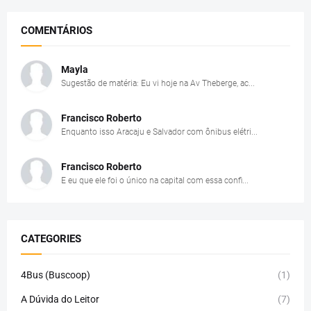
COMENTÁRIOS
Mayla
Sugestão de matéria: Eu vi hoje na Av Theberge, ac...
Francisco Roberto
Enquanto isso Aracaju e Salvador com ônibus elétri...
Francisco Roberto
E eu que ele foi o único na capital com essa confi...
CATEGORIES
4Bus (Buscoop)
(1)
A Dúvida do Leitor
(7)