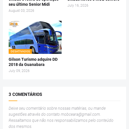
seu último Senior Midi
July 16, 2026
August 03, 2026
DESATIVADOS
Gilson Turismo adquire DD
2018 da Guanabara
July 09, 2026
3 COMENTÁRIOS
Deixe seu comentário sobre nossas matérias, ou mande
sugestões através do contato
mobceara@gmail.com
.
Ressaltamos que não nos responsabilizamos pelo conteúdo
dos mesmos.