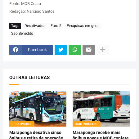
Fonte: MOB Ceará
Redação: Narcísio Santos
Tags
Desativados
Euro 5
Pesquisas em geral
São Benedito
Facebook
OUTRAS LEITURAS
DESATIVADOS
CAIO INDUSCAR
Maraponga desativa cinco
Maraponga recebe mais
ônibus e retira de operação
ônibus novos e MOB confere