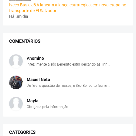
Iveco Bus e J&A lançam aliança estratégica, em nova etapa no
transporte de El Salvador
Há um dia
COMENTÁRIOS
Anomino
Infezlimente a são Benedito estar deixando as linh...
Maciel Neto
Já falei é questão de meses, a São Benedito fechar...
Mayla
Obrigada pela informação.
CATEGORIES