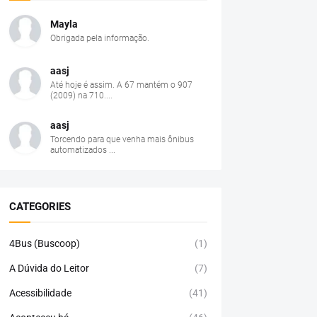
Mayla
Obrigada pela informação.
aasj
Até hoje é assim. A 67 mantém o 907
(2009) na 710....
aasj
Torcendo para que venha mais ônibus
automatizados ...
CATEGORIES
4Bus (Buscoop)
(1)
A Dúvida do Leitor
(7)
Acessibilidade
(41)