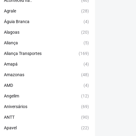
Aconteceu há..
(46)
Agrale
(28)
Águia Branca
(4)
Alagoas
(20)
Aliança
(5)
Aliança Transportes
(169)
Amapá
(4)
Amazonas
(48)
AMD
(4)
Angelim
(12)
Aniversários
(69)
ANTT
(90)
Apavel
(22)