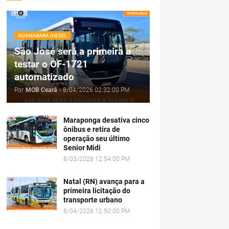
GUANABARA DIESEL
São José será a primeira a
testar o OF-1721
automatizado
Por
MOB Ceará
-
8/04/2026 02:32:00 PM
Maraponga desativa cinco
ônibus e retira de
operação seu último
Senior Midi
8/03/2026 12:54:00 PM
Natal (RN) avança para a
primeira licitação do
transporte urbano
8/04/2026 12:50:00 PM