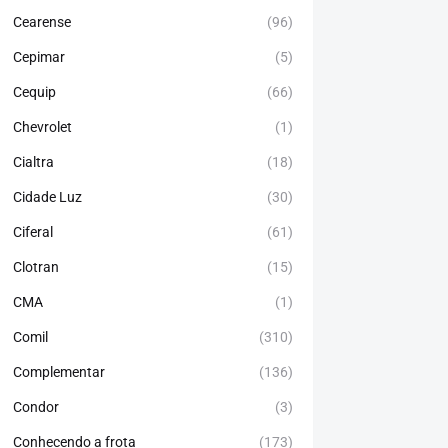
Cearense
(96)
Cepimar
(5)
Cequip
(66)
Chevrolet
(1)
Cialtra
(18)
Cidade Luz
(30)
Ciferal
(61)
Clotran
(15)
CMA
(1)
Comil
(310)
Complementar
(136)
Condor
(3)
Conhecendo a frota
(173)