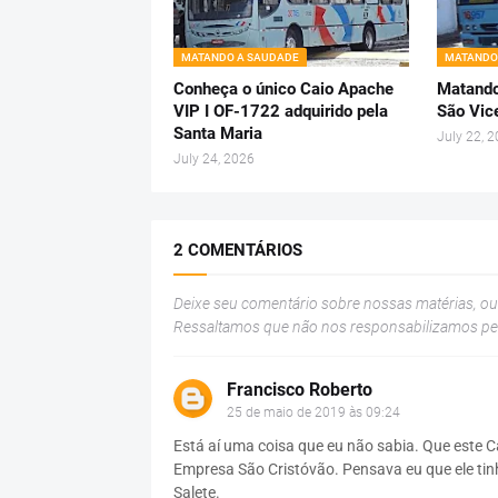
MATANDO A SAUDADE
MATANDO
Conheça o único Caio Apache
Matando
VIP I OF-1722 adquirido pela
São Vic
Santa Maria
July 22, 
July 24, 2026
2 COMENTÁRIOS
Deixe seu comentário sobre nossas matérias, o
Ressaltamos que não nos responsabilizamos p
Francisco Roberto
25 de maio de 2019 às 09:24
Está aí uma coisa que eu não sabia. Que este C
Empresa São Cristóvão. Pensava eu que ele tin
Salete.