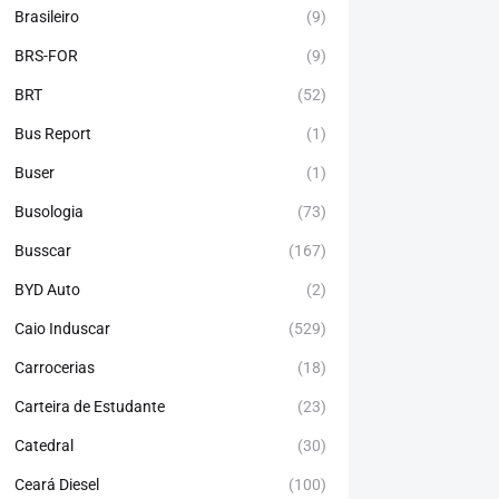
Brasileiro
(9)
BRS-FOR
(9)
BRT
(52)
Bus Report
(1)
Buser
(1)
Busologia
(73)
Busscar
(167)
BYD Auto
(2)
Caio Induscar
(529)
Carrocerias
(18)
Carteira de Estudante
(23)
Catedral
(30)
Ceará Diesel
(100)