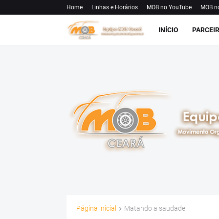
Home
Linhas e Horários
MOB no YouTube
MOB n
INÍCIO
PARCEI
Página inicial
Matando a saudade