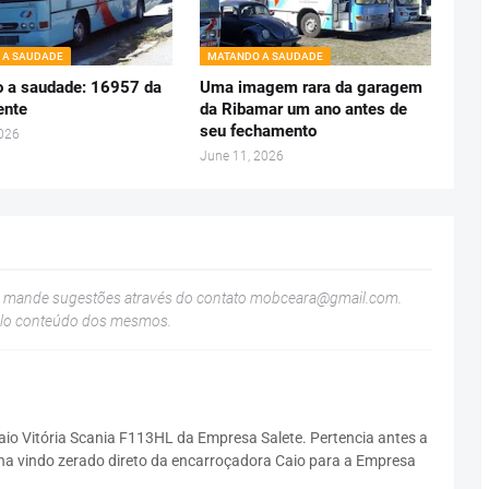
 A SAUDADE
MATANDO A SAUDADE
 a saudade: 16957 da
Uma imagem rara da garagem
ente
da Ribamar um ano antes de
seu fechamento
2026
June 11, 2026
u mande sugestões através do contato
mobceara@gmail.com
.
elo conteúdo dos mesmos.
aio Vitória Scania F113HL da Empresa Salete. Pertencia antes a
ha vindo zerado direto da encarroçadora Caio para a Empresa