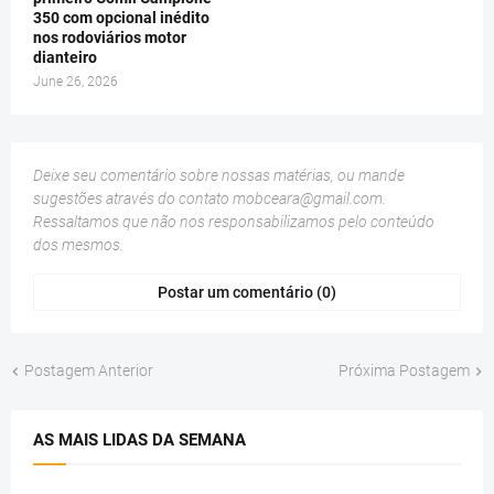
350 com opcional inédito
nos rodoviários motor
dianteiro
June 26, 2026
Deixe seu comentário sobre nossas matérias, ou mande
sugestões através do contato
mobceara@gmail.com
.
Ressaltamos que não nos responsabilizamos pelo conteúdo
dos mesmos.
Postar um comentário (0)
Postagem Anterior
Próxima Postagem
AS MAIS LIDAS DA SEMANA