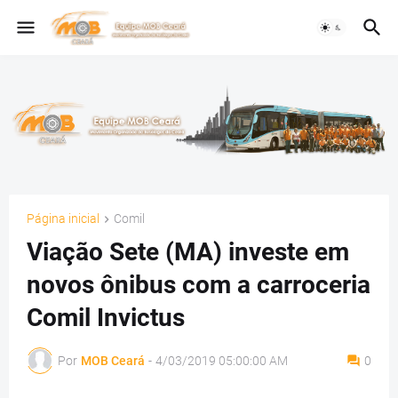
Página inicial
Comil
Viação Sete (MA) investe em
novos ônibus com a carroceria
Comil Invictus
Por
MOB Ceará
-
4/03/2019 05:00:00 AM
0