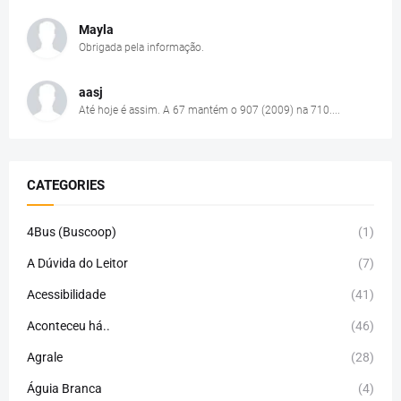
Mayla
Obrigada pela informação.
aasj
Até hoje é assim. A 67 mantém o 907 (2009) na 710....
CATEGORIES
4Bus (Buscoop)
(1)
A Dúvida do Leitor
(7)
Acessibilidade
(41)
Aconteceu há..
(46)
Agrale
(28)
Águia Branca
(4)