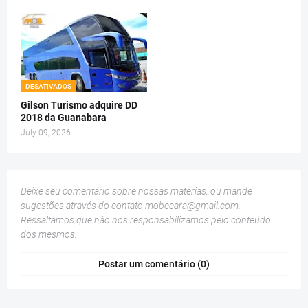
DESATIVADOS
Gilson Turismo adquire DD
2018 da Guanabara
July 09, 2026
Deixe seu comentário sobre nossas matérias, ou mande
sugestões através do contato
mobceara@gmail.com
.
Ressaltamos que não nos responsabilizamos pelo conteúdo
dos mesmos.
Postar um comentário (0)