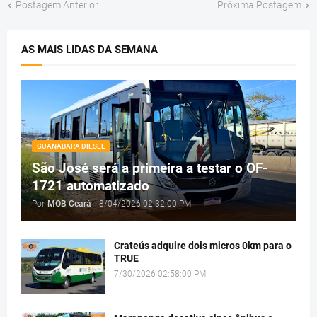
Postagem Anterior
Próxima Postagem
AS MAIS LIDAS DA SEMANA
GUANABARA DIESEL
São José será a primeira a testar o OF-
1721 automatizado
Por
MOB Ceará
-
8/04/2026 02:32:00 PM
Crateús adquire dois micros 0km para o
TRUE
7/30/2026 02:58:00 PM