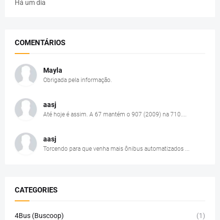
Há um dia
COMENTÁRIOS
Mayla
Obrigada pela informação.
aasj
Até hoje é assim. A 67 mantém o 907 (2009) na 710....
aasj
Torcendo para que venha mais ônibus automatizados ...
CATEGORIES
4Bus (Buscoop)
(1)