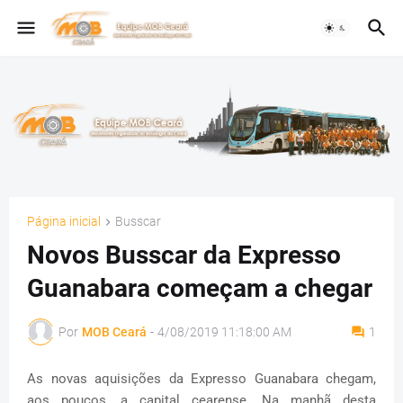
Página inicial
Busscar
Novos Busscar da Expresso
Guanabara começam a chegar
Por
MOB Ceará
-
4/08/2019 11:18:00 AM
1
As novas aquisições da Expresso Guanabara chegam,
aos poucos, a capital cearense. Na manhã desta