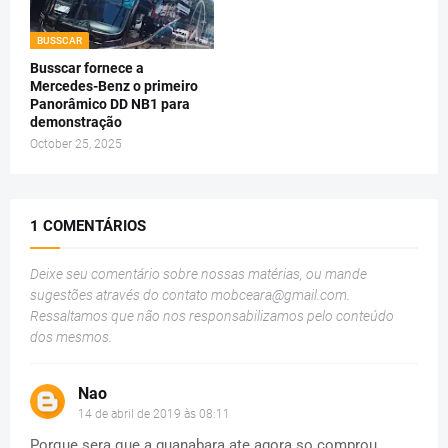
BUSSCAR
Busscar fornece a
Mercedes-Benz o primeiro
Panorâmico DD NB1 para
demonstração
October 25, 2025
1 COMENTÁRIOS
Deixe seu comentário sobre nossas matérias, ou mande
sugestões através do contato
mobceara@gmail.com
.
Ressaltamos que não nos responsabilizamos pelo conteúdo
dos mesmos.
Nao
14 de abril de 2019 às 08:11
Porque sera que a guanabara ate agora so comprou