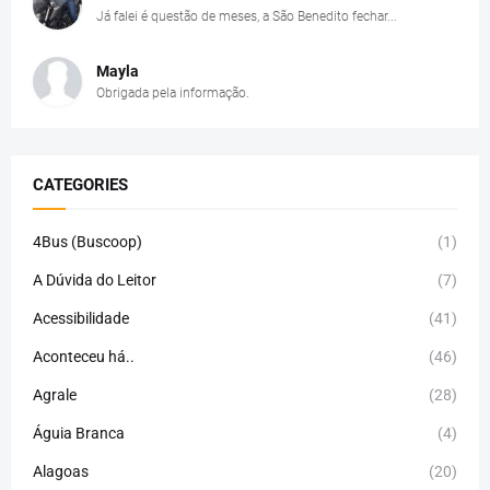
Já falei é questão de meses, a São Benedito fechar...
Mayla
Obrigada pela informação.
CATEGORIES
4Bus (Buscoop)
(1)
A Dúvida do Leitor
(7)
Acessibilidade
(41)
Aconteceu há..
(46)
Agrale
(28)
Águia Branca
(4)
Alagoas
(20)