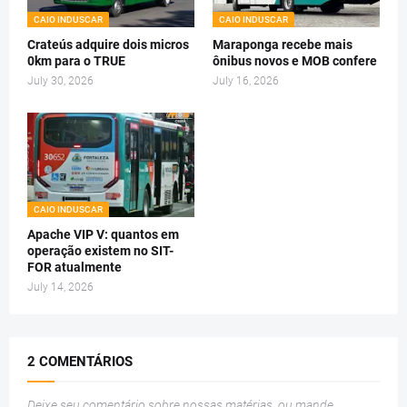
CAIO INDUSCAR
CAIO INDUSCAR
Crateús adquire dois micros
Maraponga recebe mais
0km para o TRUE
ônibus novos e MOB confere
July 30, 2026
July 16, 2026
CAIO INDUSCAR
Apache VIP V: quantos em
operação existem no SIT-
FOR atualmente
July 14, 2026
2 COMENTÁRIOS
Deixe seu comentário sobre nossas matérias, ou mande