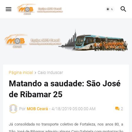
Página inicial
Caio Induscar
Matando a saudade: São José
de Ribamar 25
Por
MOB Ceará
-
4/18/2019 05:00:00 AM
2
Já consolidada no transporte coletivo de Fortaleza, nos anos 80, a
São José de Ribamar adquiriu alguns Caio Gabriela com motorização