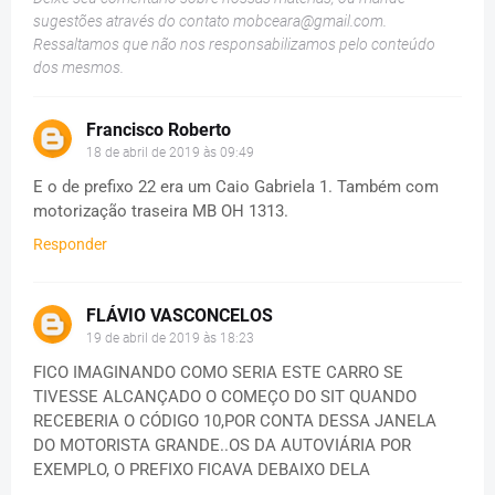
sugestões através do contato
mobceara@gmail.com
.
Ressaltamos que não nos responsabilizamos pelo conteúdo
dos mesmos.
Francisco Roberto
18 de abril de 2019 às 09:49
E o de prefixo 22 era um Caio Gabriela 1. Também com
motorização traseira MB OH 1313.
Responder
FLÁVIO VASCONCELOS
19 de abril de 2019 às 18:23
FICO IMAGINANDO COMO SERIA ESTE CARRO SE
TIVESSE ALCANÇADO O COMEÇO DO SIT QUANDO
RECEBERIA O CÓDIGO 10,POR CONTA DESSA JANELA
DO MOTORISTA GRANDE..OS DA AUTOVIÁRIA POR
EXEMPLO, O PREFIXO FICAVA DEBAIXO DELA