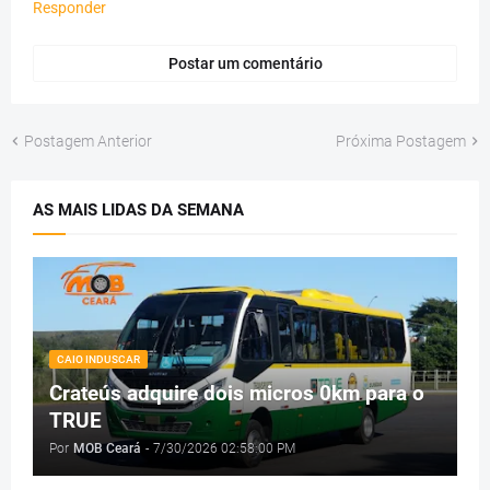
Responder
Postar um comentário
Postagem Anterior
Próxima Postagem
AS MAIS LIDAS DA SEMANA
CAIO INDUSCAR
Crateús adquire dois micros 0km para o
TRUE
Por
MOB Ceará
-
7/30/2026 02:58:00 PM