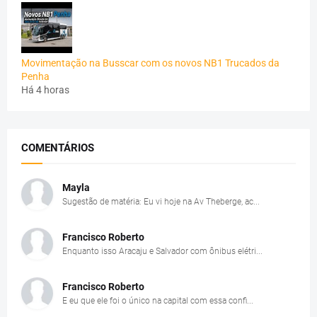
Movimentação na Busscar com os novos NB1 Trucados da
Penha
Há 4 horas
COMENTÁRIOS
Mayla
Sugestão de matéria: Eu vi hoje na Av Theberge, ac...
Francisco Roberto
Enquanto isso Aracaju e Salvador com ônibus elétri...
Francisco Roberto
E eu que ele foi o único na capital com essa confi...