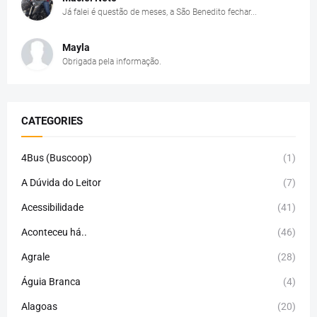
Já falei é questão de meses, a São Benedito fechar...
Mayla
Obrigada pela informação.
CATEGORIES
4Bus (Buscoop)
(1)
A Dúvida do Leitor
(7)
Acessibilidade
(41)
Aconteceu há..
(46)
Agrale
(28)
Águia Branca
(4)
Alagoas
(20)