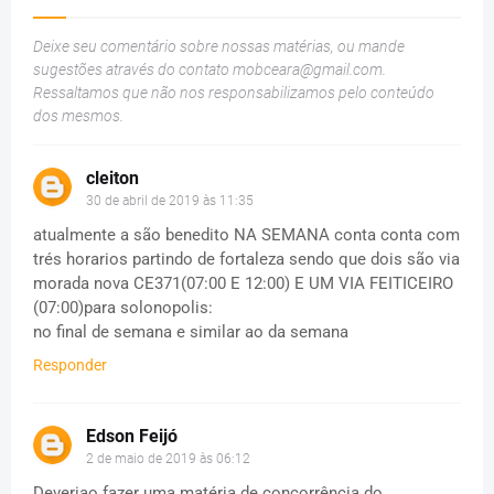
Deixe seu comentário sobre nossas matérias, ou mande
sugestões através do contato
mobceara@gmail.com
.
Ressaltamos que não nos responsabilizamos pelo conteúdo
dos mesmos.
cleiton
30 de abril de 2019 às 11:35
atualmente a são benedito NA SEMANA conta conta com
trés horarios partindo de fortaleza sendo que dois são via
morada nova CE371(07:00 E 12:00) E UM VIA FEITICEIRO
(07:00)para solonopolis:
no final de semana e similar ao da semana
Responder
Edson Feijó
2 de maio de 2019 às 06:12
Deveriao fazer uma matéria de concorrência do