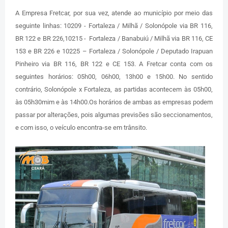
A Empresa Fretcar, por sua vez, atende ao município por meio das
seguinte linhas: 10209 - Fortaleza / Milhã / Solonópole via BR 116,
BR 122 e BR 226,10215 - Fortaleza / Banabuiú / Milhã via BR 116, CE
153 e BR 226 e 10225 – Fortaleza / Solonópole / Deputado Irapuan
Pinheiro via BR 116, BR 122 e CE 153. A Fretcar conta com os
seguintes horários: 05h00, 06h00, 13h00 e 15h00. No sentido
contrário, Solonópole x Fortaleza, as partidas acontecem às 05h00,
às 05h30mim e às 14h00.Os horários de ambas as empresas podem
passar por alterações, pois algumas previsões são seccionamentos,
e com isso, o veículo encontra-se em trânsito.