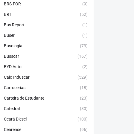
BRS-FOR
(9)
BRT
(52)
Bus Report
(1)
Buser
(1)
Busologia
(73)
Busscar
(167)
BYD Auto
(2)
Caio Induscar
(529)
Carrocerias
(18)
Carteira de Estudante
(23)
Catedral
(30)
Ceará Diesel
(100)
Cearense
(96)