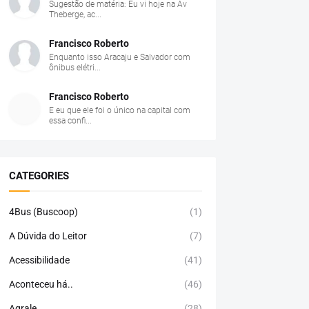
Sugestão de matéria: Eu vi hoje na Av
Theberge, ac...
Francisco Roberto
Enquanto isso Aracaju e Salvador com
ônibus elétri...
Francisco Roberto
E eu que ele foi o único na capital com
essa confi...
CATEGORIES
4Bus (Buscoop)
(1)
A Dúvida do Leitor
(7)
Acessibilidade
(41)
Aconteceu há..
(46)
Agrale
(28)