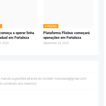
L
CATEDRAL
 começa a operar linha
Plataforma Flixbus começará
adual em Fortaleza
operações em Fortaleza
3, 2023
September 24, 2023
u mande sugestões através do contato
mobceara@gmail.com
.
elo conteúdo dos mesmos.