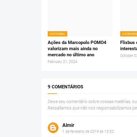
CATEDRAL
CATEDRA
Ações da Marcopolo POMO4
Flixbus
valorizam mais ainda no
interest
mercado no último ano
October 0
February 21, 2024
9 COMENTÁRIOS
Deixe seu comentário sobre nossas matérias, o
Ressaltamos que não nos responsabilizamos p
Almir
1 de fevereiro de 2019 às 13:52