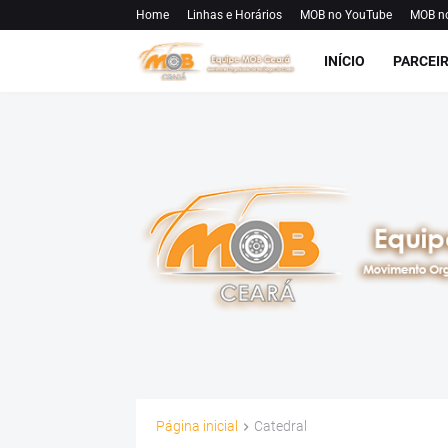
Home
Linhas e Horários
MOB no YouTube
MOB n
INÍCIO
PARCEI
Página inicial
Catedral