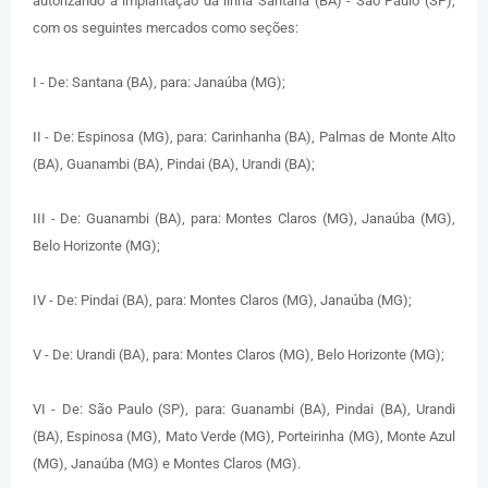
autorizando a implantação da linha Santana (BA) - São Paulo (SP),
com os seguintes mercados como seções:
I - De: Santana (BA), para: Janaúba (MG);
II - De: Espinosa (MG), para: Carinhanha (BA), Palmas de Monte Alto
(BA), Guanambi (BA), Pindai (BA), Urandi (BA);
III - De: Guanambi (BA), para: Montes Claros (MG), Janaúba (MG),
Belo Horizonte (MG);
IV - De: Pindai (BA), para: Montes Claros (MG), Janaúba (MG);
V - De: Urandi (BA), para: Montes Claros (MG), Belo Horizonte (MG);
VI - De: São Paulo (SP), para: Guanambi (BA), Pindai (BA), Urandi
(BA), Espinosa (MG), Mato Verde (MG), Porteirinha (MG), Monte Azul
(MG), Janaúba (MG) e Montes Claros (MG).