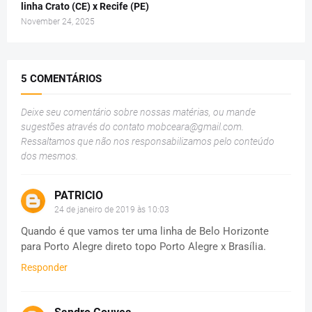
linha Crato (CE) x Recife (PE)
November 24, 2025
5 COMENTÁRIOS
Deixe seu comentário sobre nossas matérias, ou mande
sugestões através do contato
mobceara@gmail.com
.
Ressaltamos que não nos responsabilizamos pelo conteúdo
dos mesmos.
PATRICIO
24 de janeiro de 2019 às 10:03
Quando é que vamos ter uma linha de Belo Horizonte
para Porto Alegre direto topo Porto Alegre x Brasília.
Responder