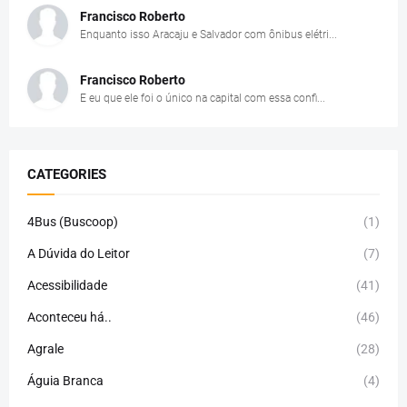
Francisco Roberto
Enquanto isso Aracaju e Salvador com ônibus elétri...
Francisco Roberto
E eu que ele foi o único na capital com essa confi...
CATEGORIES
4Bus (Buscoop)
(1)
A Dúvida do Leitor
(7)
Acessibilidade
(41)
Aconteceu há..
(46)
Agrale
(28)
Águia Branca
(4)