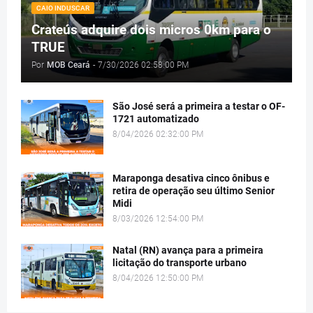
CAIO INDUSCAR
Crateús adquire dois micros 0km para o
TRUE
Por
MOB Ceará
-
7/30/2026 02:58:00 PM
São José será a primeira a testar o OF-
1721 automatizado
8/04/2026 02:32:00 PM
Maraponga desativa cinco ônibus e
retira de operação seu último Senior
Midi
8/03/2026 12:54:00 PM
Natal (RN) avança para a primeira
licitação do transporte urbano
8/04/2026 12:50:00 PM