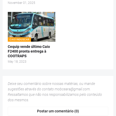
November 01, 2025
CAIO INDUSCAR
Cequip vende último Caio
F2400 pronta entrega à
COOTRAPS
May 18, 2023
Deixe seu comentário sobre nossas matérias, ou mande
sugestões através do contato
mobceara@gmail.com
.
Ressaltamos que não nos responsabilizamos pelo conteúdo
dos mesmos.
Postar um comentário (0)