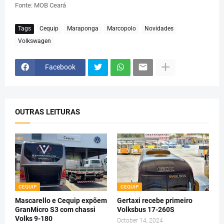
Fonte: MOB Ceará
Tags
Cequip
Maraponga
Marcopolo
Novidades
Volkswagen
Facebook
OUTRAS LEITURAS
CEQUIP
CEQUIP
Mascarello e Cequip expõem
Gertaxi recebe primeiro
GranMicro S3 com chassi
Volksbus 17-260S
Volks 9-180
October 14, 2024