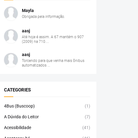
Mayla
Obrigada pela informação.
aasj
Até hoje é assim. A 67 mantém o 907
(2009) na 710....
aasj
Torcendo para que venha mais ônibus
automatizados ...
CATEGORIES
4Bus (Buscoop)
(1)
A Dúvida do Leitor
(7)
Acessibilidade
(41)