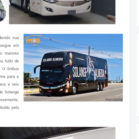
devido sua
e segue em
os maiores
eu tudo de
. O ônibus
ama para a
xos e veio
de Solange
revemente.
tuído pelo