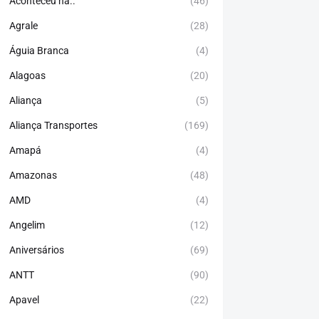
Aconteceu há..
(46)
Agrale
(28)
Águia Branca
(4)
Alagoas
(20)
Aliança
(5)
Aliança Transportes
(169)
Amapá
(4)
Amazonas
(48)
AMD
(4)
Angelim
(12)
Aniversários
(69)
ANTT
(90)
Apavel
(22)