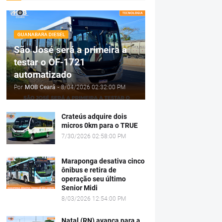
GUANABARA DIESEL
São José será a primeira a
testar o OF-1721
automatizado
Por
MOB Ceará
-
8/04/2026 02:32:00 PM
Crateús adquire dois
micros 0km para o TRUE
7/30/2026 02:58:00 PM
Maraponga desativa cinco
ônibus e retira de
operação seu último
Senior Midi
8/03/2026 12:54:00 PM
Natal (RN) avança para a