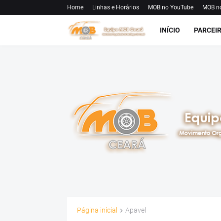
Home
Linhas e Horários
MOB no YouTube
MOB n
INÍCIO
PARCEI
Página inicial
Apavel