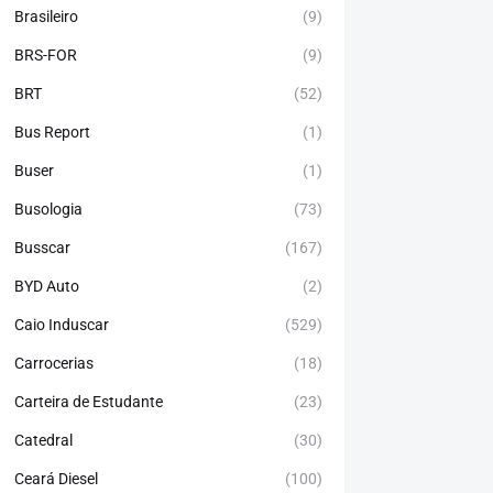
Brasileiro
(9)
BRS-FOR
(9)
BRT
(52)
Bus Report
(1)
Buser
(1)
Busologia
(73)
Busscar
(167)
BYD Auto
(2)
Caio Induscar
(529)
Carrocerias
(18)
Carteira de Estudante
(23)
Catedral
(30)
Ceará Diesel
(100)