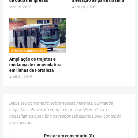
de outras empresas
alteração na parte traseira
May 16, 2026
April 20, 2026
ETUFOR E SINDIÔNIBUS
Ampliação de trajetos e
mudança de nomenclatura
em linhas de Fortaleza
April 01, 2026
Deixe seu comentário sobre nossas matérias, ou mande
sugestões através do contato
mobceara@gmail.com
.
Ressaltamos que não nos responsabilizamos pelo conteúdo
dos mesmos.
Postar um comentário (0)