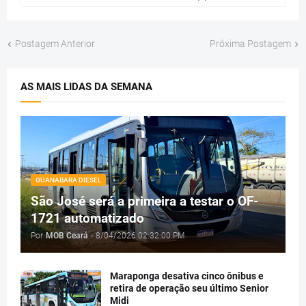
Postagem Anterior
Próxima Postagem
AS MAIS LIDAS DA SEMANA
GUANABARA DIESEL
São José será a primeira a testar o OF-
1721 automatizado
Por
MOB Ceará
-
8/04/2026 02:32:00 PM
Maraponga desativa cinco ônibus e
retira de operação seu último Senior
Midi