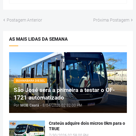
Postagem Anterior
Próxima Postagem
AS MAIS LIDAS DA SEMANA
GUANABARA DIESEL
São José será a primeira a testar o OF-
1721 automatizado
Por
MOB Ceará
-
8/04/2026 02:32:00 PM
Crateús adquire dois micros 0km para o
TRUE
7/30/2026 02:58:00 PM