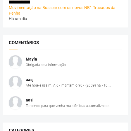
Movimentação na Busscar com os novos NB1 Trucados da
Penha
Há um dia
COMENTÁRIOS
Mayla
Obrigada pela informação.
aasj
Até hoje é assim. A 67 mantém o 907 (2009) na 710....
aasj
Torcendo para que venha mais ônibus automatizados ...
CATEGORIES