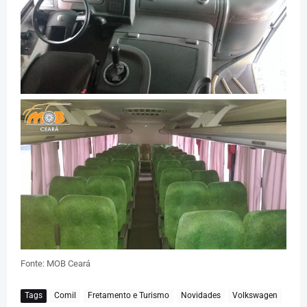
Fonte: MOB Ceará
Tags
Comil
Fretamento e Turismo
Novidades
Volkswagen