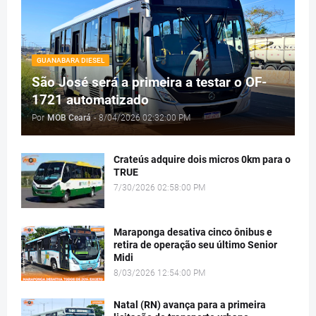
GUANABARA DIESEL
São José será a primeira a testar o OF-
1721 automatizado
Por
MOB Ceará
-
8/04/2026 02:32:00 PM
Crateús adquire dois micros 0km para o
TRUE
7/30/2026 02:58:00 PM
Maraponga desativa cinco ônibus e
retira de operação seu último Senior
Midi
8/03/2026 12:54:00 PM
Natal (RN) avança para a primeira