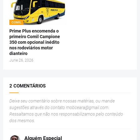
COMIL
Prime Plus encomenda o
primeiro Comil Campione
350 com opcional inédito
nos rodoviários motor
dianteiro
June 26, 2026
2 COMENTÁRIOS
Deixe seu comentário sobre nossas matérias, ou mande
sugestões através do contato
mobceara@gmail.com
.
Ressaltamos que não nos responsabilizamos pelo conteúdo
dos mesmos.
Alguém Especial