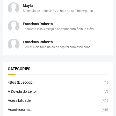
Mayla
Sugestão de matéria: Eu vi hoje na Av Theberge, ac...
Francisco Roberto
Enquanto isso Aracaju e Salvador com ônibus elétri...
Francisco Roberto
E eu que ele foi o único na capital com essa confi...
CATEGORIES
4Bus (Buscoop)
(1)
A Dúvida do Leitor
(7)
Acessibilidade
(41)
Aconteceu há..
(46)