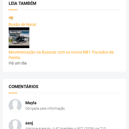
LEIA TAMBÉM
Busão de Natal
Movimentação na Busscar com os novos NB1 Trucados da
Penha
Há um dia
COMENTÁRIOS
Mayla
Obrigada pela informação.
aasj
Até hoje é assim. A 67 mantém o 907 (2009) na 710....