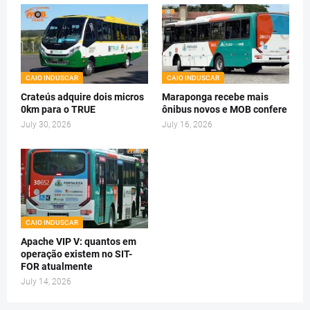
CAIO INDUSCAR
CAIO INDUSCAR
Crateús adquire dois micros
Maraponga recebe mais
0km para o TRUE
ônibus novos e MOB confere
July 30, 2026
July 16, 2026
CAIO INDUSCAR
Apache VIP V: quantos em
operação existem no SIT-
FOR atualmente
July 14, 2026