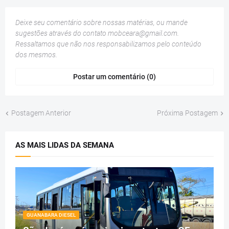
Deixe seu comentário sobre nossas matérias, ou mande
sugestões através do contato
mobceara@gmail.com
.
Ressaltamos que não nos responsabilizamos pelo conteúdo
dos mesmos.
Postar um comentário (0)
Postagem Anterior
Próxima Postagem
AS MAIS LIDAS DA SEMANA
GUANABARA DIESEL