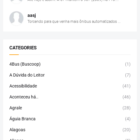
aasj
Torcendo para que venha mais ônibus automatizados ...
CATEGORIES
4Bus (Buscoop)
(1)
A Dúvida do Leitor
(7)
Acessibilidade
(41)
Aconteceu há..
(46)
Agrale
(28)
Águia Branca
(4)
Alagoas
(20)