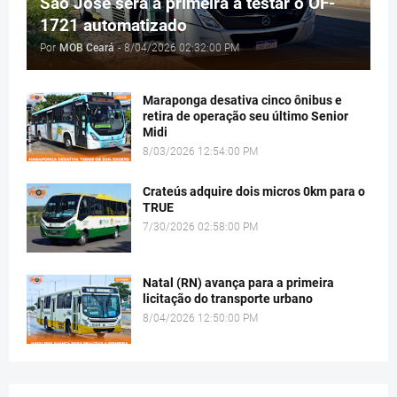
São José será a primeira a testar o OF-
1721 automatizado
Por
MOB Ceará
-
8/04/2026 02:32:00 PM
Maraponga desativa cinco ônibus e
retira de operação seu último Senior
Midi
8/03/2026 12:54:00 PM
Crateús adquire dois micros 0km para o
TRUE
7/30/2026 02:58:00 PM
Natal (RN) avança para a primeira
licitação do transporte urbano
8/04/2026 12:50:00 PM