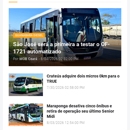
GUANABARA DIESEL
São José será a primeira a testar o OF-
1721 automatizado
Por
MOB Ceará
-
8/04/2026 02:32:00 PM
Crateús adquire dois micros 0km para o
TRUE
7/30/2026 02:58:00 PM
Maraponga desativa cinco ônibus e
retira de operação seu último Senior
Midi
8/03/2026 12:54:00 PM