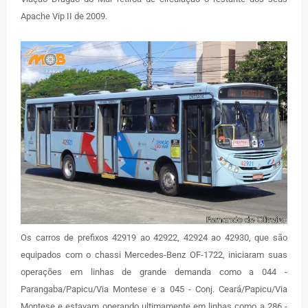
Apache Vip II de 2009.
Os carros de prefixos 42919 ao 42922, 42924 ao 42930, que são
equipados com o chassi Mercedes-Benz OF-1722, iniciaram suas
operações em linhas de grande demanda como a 044 -
Parangaba/Papicu/Via Montese e a 045 - Conj. Ceará/Papicu/Via
Montese e estavam operando ultimamente em linhas como a 286 -