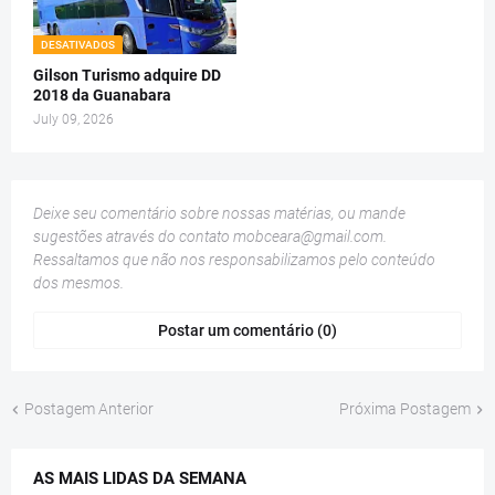
DESATIVADOS
Gilson Turismo adquire DD
2018 da Guanabara
July 09, 2026
Deixe seu comentário sobre nossas matérias, ou mande
sugestões através do contato
mobceara@gmail.com
.
Ressaltamos que não nos responsabilizamos pelo conteúdo
dos mesmos.
Postar um comentário (0)
Postagem Anterior
Próxima Postagem
AS MAIS LIDAS DA SEMANA