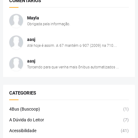
COMENTÁRIOS
Mayla
Obrigada pela informação.
aasj
Até hoje é assim. A 67 mantém o 907 (2009) na 710....
aasj
Torcendo para que venha mais ônibus automatizados ...
CATEGORIES
4Bus (Buscoop)
(1)
A Dúvida do Leitor
(7)
Acessibilidade
(41)