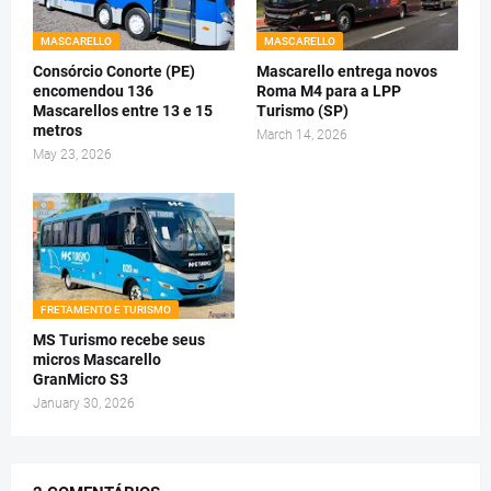
MASCARELLO
MASCARELLO
Consórcio Conorte (PE)
Mascarello entrega novos
encomendou 136
Roma M4 para a LPP
Mascarellos entre 13 e 15
Turismo (SP)
metros
March 14, 2026
May 23, 2026
FRETAMENTO E TURISMO
MS Turismo recebe seus
micros Mascarello
GranMicro S3
January 30, 2026