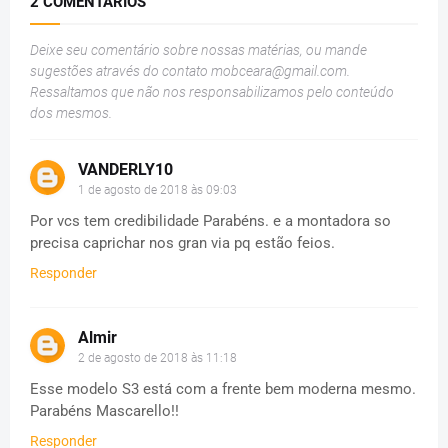
2 COMENTÁRIOS
Deixe seu comentário sobre nossas matérias, ou mande
sugestões através do contato
mobceara@gmail.com
.
Ressaltamos que não nos responsabilizamos pelo conteúdo
dos mesmos.
VANDERLY10
1 de agosto de 2018 às 09:03
Por vcs tem credibilidade Parabéns. e a montadora so
precisa caprichar nos gran via pq estão feios.
Responder
Almir
2 de agosto de 2018 às 11:18
Esse modelo S3 está com a frente bem moderna mesmo.
Parabéns Mascarello!!
Responder