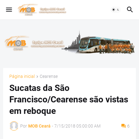
Página inicial
Cearense
Sucatas da São
Francisco/Cearense são vistas
em reboque
Por
MOB Ceará
-
7/15/2018 05:00:00 AM
6