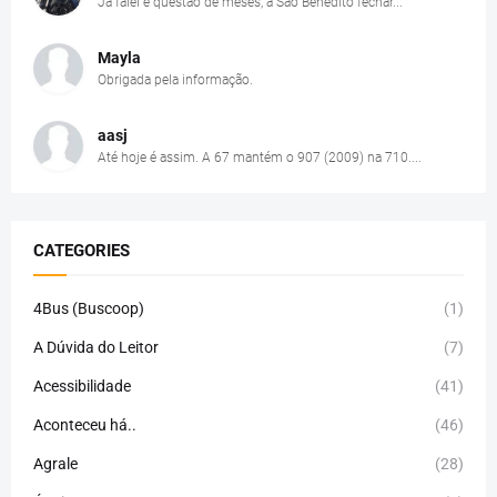
Já falei é questão de meses, a São Benedito fechar...
Mayla
Obrigada pela informação.
aasj
Até hoje é assim. A 67 mantém o 907 (2009) na 710....
CATEGORIES
4Bus (Buscoop)
(1)
A Dúvida do Leitor
(7)
Acessibilidade
(41)
Aconteceu há..
(46)
Agrale
(28)