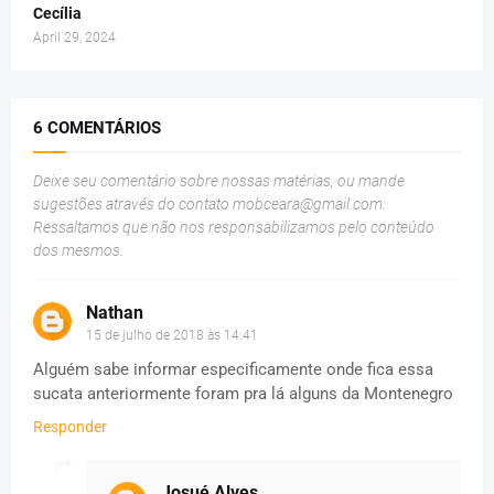
Cecília
April 29, 2024
6 COMENTÁRIOS
Deixe seu comentário sobre nossas matérias, ou mande
sugestões através do contato
mobceara@gmail.com
.
Ressaltamos que não nos responsabilizamos pelo conteúdo
dos mesmos.
Nathan
15 de julho de 2018 às 14:41
Alguém sabe informar especificamente onde fica essa
sucata anteriormente foram pra lá alguns da Montenegro
Responder
Josué Alves