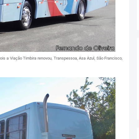
ois a Viação Timbira renovou, Transpessoa, Asa Azul, São Francisco,