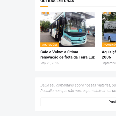
OUTRAS LEITURAS
AQUISIÇÕES
AQUISIÇÕ
Caio e Volvo: a última
Aquisiç
renovação de frota da Terra Luz
2006
May 20, 2025
September
Deixe seu comentário sobre nossas matérias, o
Ressaltamos que não nos responsabilizamos p
Post