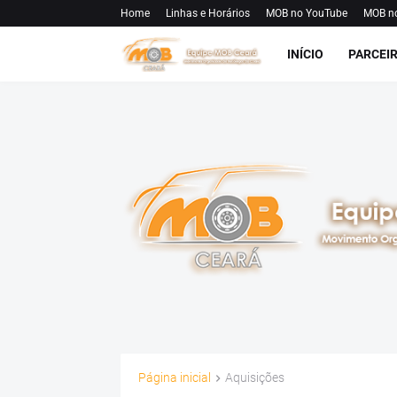
Home
Linhas e Horários
MOB no YouTube
MOB n
INÍCIO
PARCEI
Página inicial
Aquisições