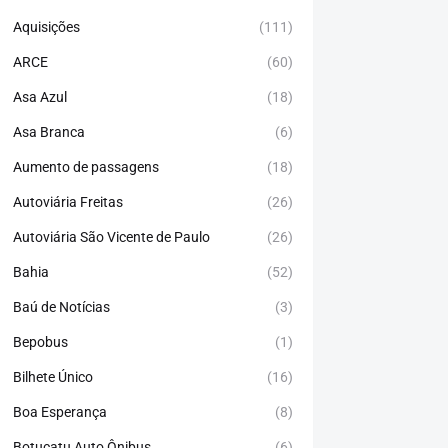
Aquisições
(111)
ARCE
(60)
Asa Azul
(18)
Asa Branca
(6)
Aumento de passagens
(18)
Autoviária Freitas
(26)
Autoviária São Vicente de Paulo
(26)
Bahia
(52)
Baú de Notícias
(3)
Bepobus
(1)
Bilhete Único
(16)
Boa Esperança
(8)
Botucatu Auto Ônibus
(6)