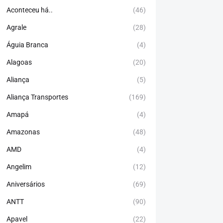
Aconteceu há..
(46)
Agrale
(28)
Águia Branca
(4)
Alagoas
(20)
Aliança
(5)
Aliança Transportes
(169)
Amapá
(4)
Amazonas
(48)
AMD
(4)
Angelim
(12)
Aniversários
(69)
ANTT
(90)
Apavel
(22)