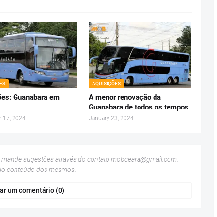
ES
AQUISIÇÕES
ões: Guanabara em
A menor renovação da
Guanabara de todos os tempos
 17, 2024
January 23, 2024
u mande sugestões através do contato
mobceara@gmail.com
.
elo conteúdo dos mesmos.
ar um comentário (0)