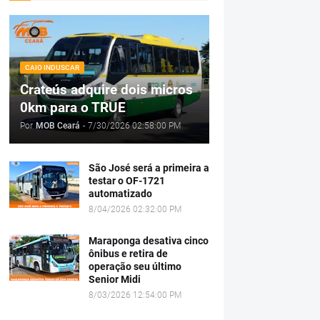
CAIO INDUSCAR
Crateús adquire dois micros
0km para o TRUE
Por
MOB Ceará
-
7/30/2026 02:58:00 PM
São José será a primeira a
testar o OF-1721
automatizado
8/04/2026 02:32:00 PM
Maraponga desativa cinco
ônibus e retira de
operação seu último
Senior Midi
8/03/2026 12:54:00 PM