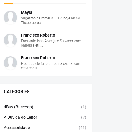
Mayla
Sugestão de matéria: Eu vi hoje na Av
Theberge, ac...
Francisco Roberto
Enquanto isso Aracaju e Salvador com
ônibus elétri...
Francisco Roberto
E eu que ele foi o único na capital com
essa confi...
CATEGORIES
4Bus (Buscoop)
(1)
A Dúvida do Leitor
(7)
Acessibilidade
(41)