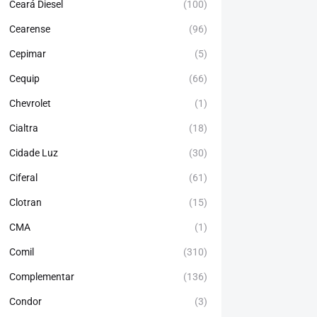
Ceará Diesel
(100)
Cearense
(96)
Cepimar
(5)
Cequip
(66)
Chevrolet
(1)
Cialtra
(18)
Cidade Luz
(30)
Ciferal
(61)
Clotran
(15)
CMA
(1)
Comil
(310)
Complementar
(136)
Condor
(3)