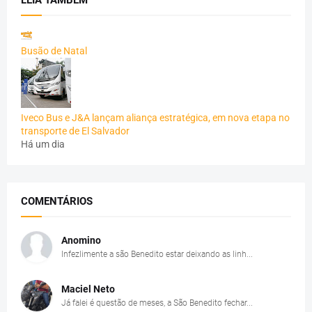
LEIA TAMBÉM
Busão de Natal
Iveco Bus e J&A lançam aliança estratégica, em nova etapa no
transporte de El Salvador
Há um dia
COMENTÁRIOS
Anomino
Infezlimente a são Benedito estar deixando as linh...
Maciel Neto
Já falei é questão de meses, a São Benedito fechar...