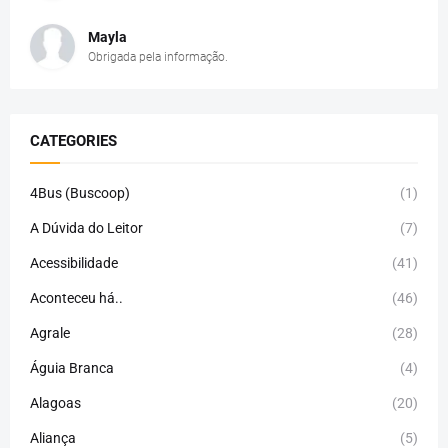
Mayla
Obrigada pela informação.
CATEGORIES
4Bus (Buscoop)
(1)
A Dúvida do Leitor
(7)
Acessibilidade
(41)
Aconteceu há..
(46)
Agrale
(28)
Águia Branca
(4)
Alagoas
(20)
Aliança
(5)