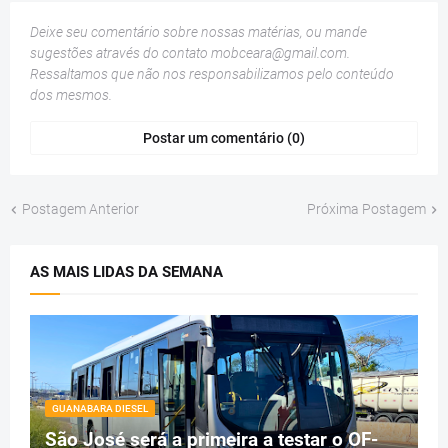
Deixe seu comentário sobre nossas matérias, ou mande
sugestões através do contato
mobceara@gmail.com
.
Ressaltamos que não nos responsabilizamos pelo conteúdo
dos mesmos.
Postar um comentário (0)
Postagem Anterior
Próxima Postagem
AS MAIS LIDAS DA SEMANA
GUANABARA DIESEL
São José será a primeira a testar o OF-