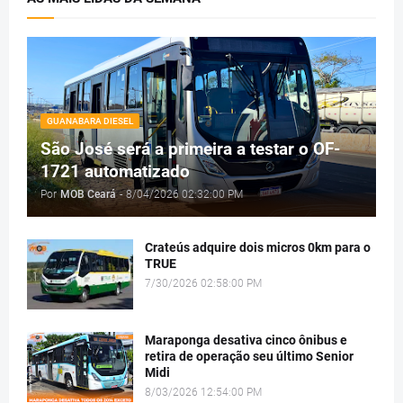
GUANABARA DIESEL
São José será a primeira a testar o OF-
1721 automatizado
Por
MOB Ceará
-
8/04/2026 02:32:00 PM
Crateús adquire dois micros 0km para o
TRUE
7/30/2026 02:58:00 PM
Maraponga desativa cinco ônibus e
retira de operação seu último Senior
Midi
8/03/2026 12:54:00 PM