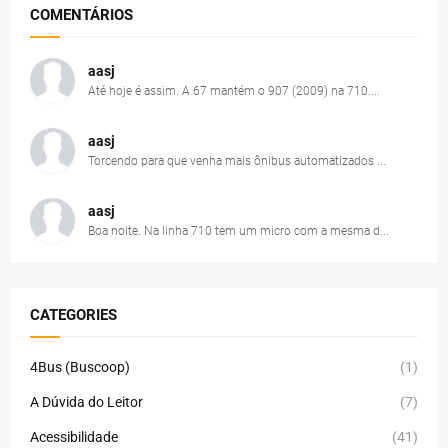
COMENTÁRIOS
aasj
Até hoje é assim. A 67 mantém o 907 (2009) na 710....
aasj
Torcendo para que venha mais ônibus automatizados ...
aasj
Boa noite. Na linha 710 tem um micro com a mesma d...
CATEGORIES
4Bus (Buscoop)
(1)
A Dúvida do Leitor
(7)
Acessibilidade
(41)