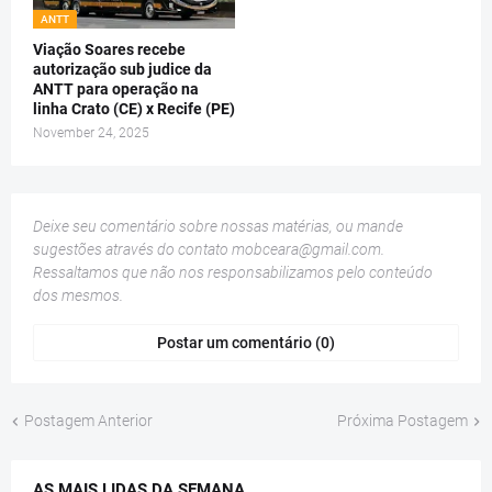
ANTT
Viação Soares recebe
autorização sub judice da
ANTT para operação na
linha Crato (CE) x Recife (PE)
November 24, 2025
Deixe seu comentário sobre nossas matérias, ou mande
sugestões através do contato
mobceara@gmail.com
.
Ressaltamos que não nos responsabilizamos pelo conteúdo
dos mesmos.
Postar um comentário (0)
Postagem Anterior
Próxima Postagem
AS MAIS LIDAS DA SEMANA