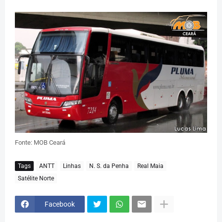
Fonte: MOB Ceará
Tags
ANTT
Linhas
N. S. da Penha
Real Maia
Satélite Norte
Facebook