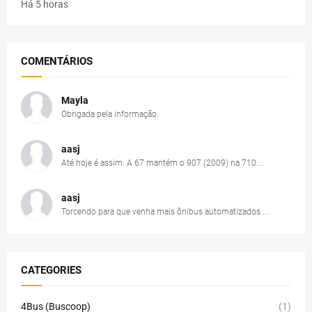
Há 5 horas
COMENTÁRIOS
Mayla
Obrigada pela informação.
aasj
Até hoje é assim. A 67 mantém o 907 (2009) na 710....
aasj
Torcendo para que venha mais ônibus automatizados ...
CATEGORIES
4Bus (Buscoop)
(1)