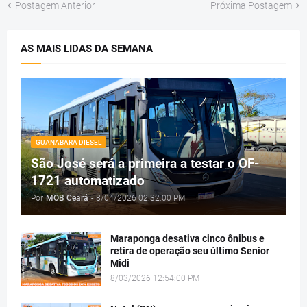
Postagem Anterior
Próxima Postagem
AS MAIS LIDAS DA SEMANA
GUANABARA DIESEL
São José será a primeira a testar o OF-
1721 automatizado
Por
MOB Ceará
-
8/04/2026 02:32:00 PM
Maraponga desativa cinco ônibus e
retira de operação seu último Senior
Midi
8/03/2026 12:54:00 PM