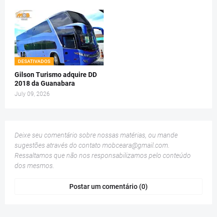
DESATIVADOS
Gilson Turismo adquire DD
2018 da Guanabara
July 09, 2026
Deixe seu comentário sobre nossas matérias, ou mande
sugestões através do contato
mobceara@gmail.com
.
Ressaltamos que não nos responsabilizamos pelo conteúdo
dos mesmos.
Postar um comentário (0)