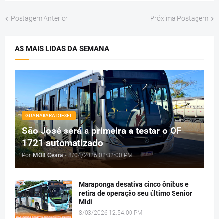
Postagem Anterior
Próxima Postagem
AS MAIS LIDAS DA SEMANA
GUANABARA DIESEL
São José será a primeira a testar o OF-
1721 automatizado
Por
MOB Ceará
-
8/04/2026 02:32:00 PM
Maraponga desativa cinco ônibus e
retira de operação seu último Senior
Midi
8/03/2026 12:54:00 PM