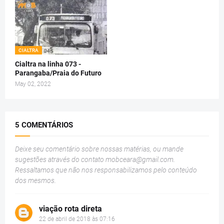
CIALTRA
Cialtra na linha 073 -
Parangaba/Praia do Futuro
May 02, 2022
5 COMENTÁRIOS
Deixe seu comentário sobre nossas matérias, ou mande
sugestões através do contato
mobceara@gmail.com
.
Ressaltamos que não nos responsabilizamos pelo conteúdo
dos mesmos.
viação rota direta
22 de abril de 2018 às 07:16