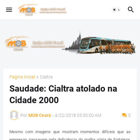
Página inicial
Cialtra
Saudade: Cialtra atolado na
Cidade 2000
Por
MOB Ceará
-
4/22/2018 05:00:00 AM
5
Mesmo com imagens que mostram momentos difíceis que as
empresas passavam pela deficiência da malha viária de Fortaleza,