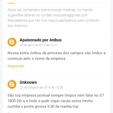
Deixe seu comentário sobre nossas matérias, ou mande
sugestões através do contato
mobceara@gmail.com
.
Ressaltamos que não nos responsabilizamos pelo conteúdo
dos mesmos.
Apaixonado por ônibus
30 de abril de 2018 às 12:11
Nossa estes ônibus da princesa dos campos são lindos a
começar pelo o nome da empresa
Responder
Unknown
21 de outubro de 2018 às 15:28
São top empresa pontual sempre limpos sem falar no G7
1800 DD q e lindo e pude viajar varias vezes trecho
curitiba x ponta grossa 9:30 da manha top