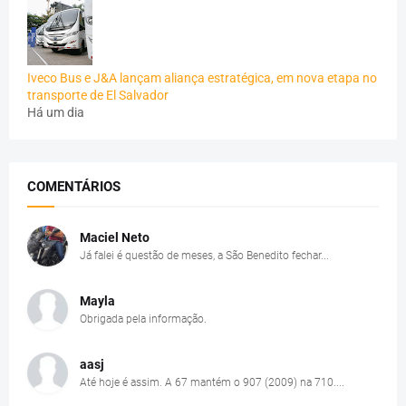
Iveco Bus e J&A lançam aliança estratégica, em nova etapa no
transporte de El Salvador
Há um dia
COMENTÁRIOS
Maciel Neto
Já falei é questão de meses, a São Benedito fechar...
Mayla
Obrigada pela informação.
aasj
Até hoje é assim. A 67 mantém o 907 (2009) na 710....