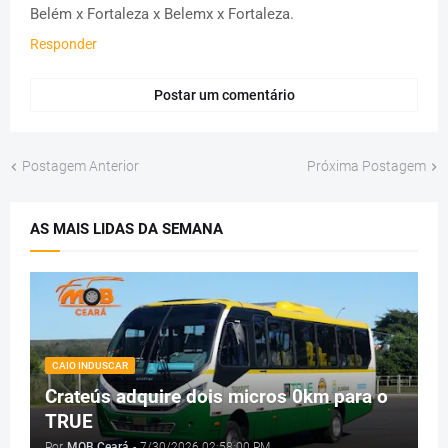
Belém x Fortaleza x Belemx x Fortaleza.
Responder
Postar um comentário
Postagem Anterior
Próxima Postagem
AS MAIS LIDAS DA SEMANA
CAIO INDUSCAR
Crateús adquire dois micros 0km para o
TRUE
Por
MOB Ceará
-
7/30/2026 02:58:00 PM