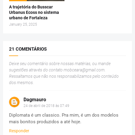
A trajetória do Busscar
Urbanus Ecoss no sistema
urbano de Fortaleza
January 25, 2025
21 COMENTÁRIOS
Deixe seu comentário sobre nossas matérias, ou mande
sugestões através do contato
mobceara@gmail.com
.
Ressaltamos que não nos responsabilizamos pelo conteúdo
dos mesmos.
Dagmauro
24 de abril de 2018 às 07:49
Diplomata é um classico. Pra mim, é um dos modelos
mais bonitos produzidos a até hoje.
Responder