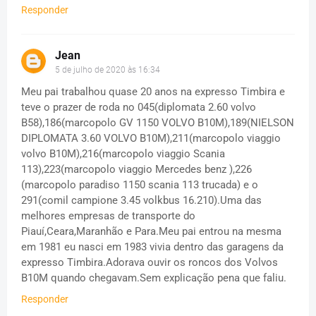
Responder
Jean
5 de julho de 2020 às 16:34
Meu pai trabalhou quase 20 anos na expresso Timbira e
teve o prazer de roda no 045(diplomata 2.60 volvo
B58),186(marcopolo GV 1150 VOLVO B10M),189(NIELSON
DIPLOMATA 3.60 VOLVO B10M),211(marcopolo viaggio
volvo B10M),216(marcopolo viaggio Scania
113),223(marcopolo viaggio Mercedes benz ),226
(marcopolo paradiso 1150 scania 113 trucada) e o
291(comil campione 3.45 volkbus 16.210).Uma das
melhores empresas de transporte do
Piauí,Ceara,Maranhão e Para.Meu pai entrou na mesma
em 1981 eu nasci em 1983 vivia dentro das garagens da
expresso Timbira.Adorava ouvir os roncos dos Volvos
B10M quando chegavam.Sem explicação pena que faliu.
Responder