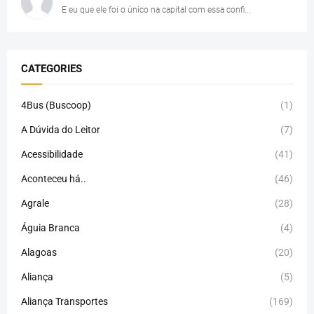
E eu que ele foi o único na capital com essa confi...
CATEGORIES
4Bus (Buscoop)
(1)
A Dúvida do Leitor
(7)
Acessibilidade
(41)
Aconteceu há..
(46)
Agrale
(28)
Águia Branca
(4)
Alagoas
(20)
Aliança
(5)
Aliança Transportes
(169)