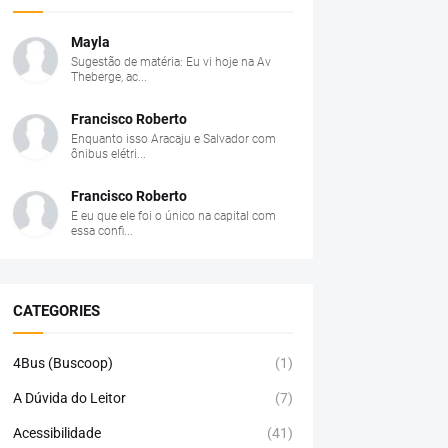
Mayla
Sugestão de matéria: Eu vi hoje na Av
Theberge, ac...
Francisco Roberto
Enquanto isso Aracaju e Salvador com
ônibus elétri...
Francisco Roberto
E eu que ele foi o único na capital com
essa confi...
CATEGORIES
4Bus (Buscoop)
(1)
A Dúvida do Leitor
(7)
Acessibilidade
(41)