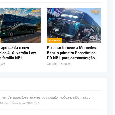
BUSSCAR
 apresenta o novo
Busscar fornece a Mercedes-
ico 410: versão Low
Benz o primeiro Panorâmico
da família NB1
DD NB1 para demonstração
2026
October 25, 2025
u mande sugestões através do contato
mobceara@gmail.com
.
elo conteúdo dos mesmos.