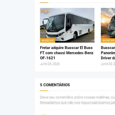
BUSSCAR
BUSSCAR
Fretar adquire Busscar El Buss
Busscar
FT com chassi Mercedes-Benz
Panorâm
OF-1621
Driver 
June 25, 2026
June 02, 
5 COMENTÁRIOS
Deixe seu comentário sobre nossas matérias, o
Ressaltamos que não nos responsabilizamos p