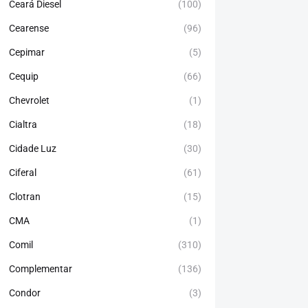
Ceará Diesel
(100)
Cearense
(96)
Cepimar
(5)
Cequip
(66)
Chevrolet
(1)
Cialtra
(18)
Cidade Luz
(30)
Ciferal
(61)
Clotran
(15)
CMA
(1)
Comil
(310)
Complementar
(136)
Condor
(3)