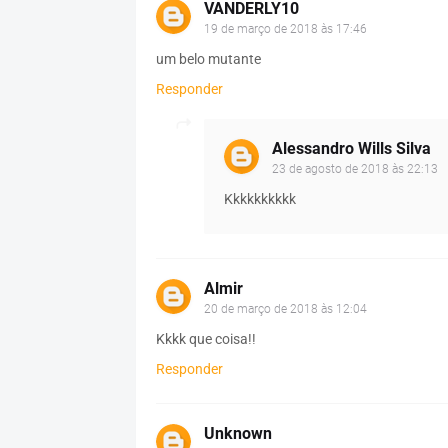
VANDERLY10
19 de março de 2018 às 17:46
um belo mutante
Responder
Alessandro Wills Silva
23 de agosto de 2018 às 22:13
Kkkkkkkkkk
Almir
20 de março de 2018 às 12:04
Kkkk que coisa!!
Responder
Unknown