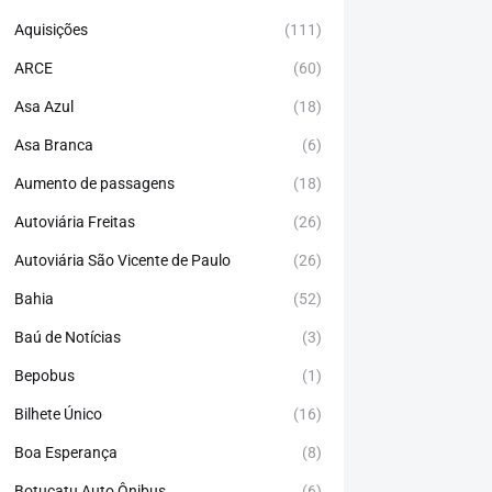
Aquisições
(111)
ARCE
(60)
Asa Azul
(18)
Asa Branca
(6)
Aumento de passagens
(18)
Autoviária Freitas
(26)
Autoviária São Vicente de Paulo
(26)
Bahia
(52)
Baú de Notícias
(3)
Bepobus
(1)
Bilhete Único
(16)
Boa Esperança
(8)
Botucatu Auto Ônibus
(6)