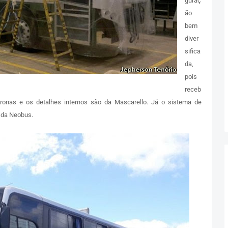
guraç
ão
bem
diver
sifica
da,
pois
receb
tronas e os detalhes internos são da Mascarello. Já o sistema de
 da Neobus.