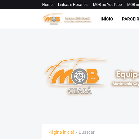
Home
Linhas e Horários
MOB no YouTube
MOB n
INÍCIO
PARCEI
Página inicial
Busscar