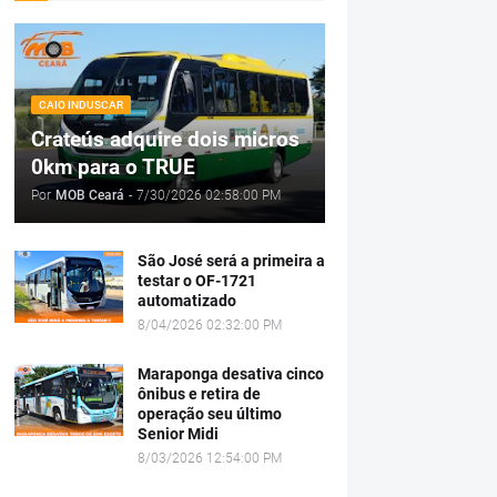
CAIO INDUSCAR
Crateús adquire dois micros
0km para o TRUE
Por
MOB Ceará
-
7/30/2026 02:58:00 PM
São José será a primeira a
testar o OF-1721
automatizado
8/04/2026 02:32:00 PM
Maraponga desativa cinco
ônibus e retira de
operação seu último
Senior Midi
8/03/2026 12:54:00 PM