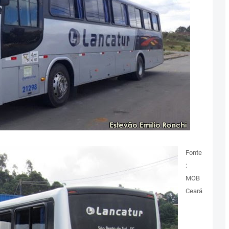
Fonte
:
MOB
Ceará