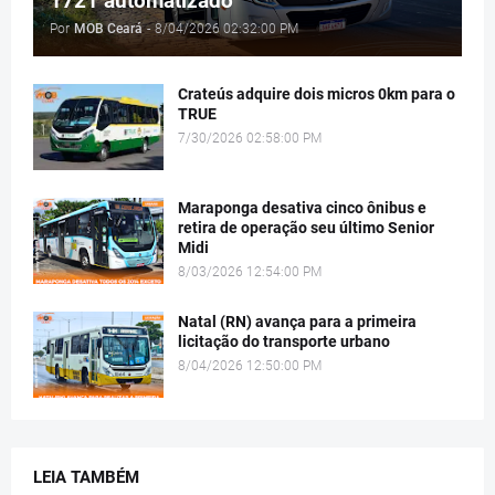
1721 automatizado
Por
MOB Ceará
-
8/04/2026 02:32:00 PM
Crateús adquire dois micros 0km para o
TRUE
7/30/2026 02:58:00 PM
Maraponga desativa cinco ônibus e
retira de operação seu último Senior
Midi
8/03/2026 12:54:00 PM
Natal (RN) avança para a primeira
licitação do transporte urbano
8/04/2026 12:50:00 PM
LEIA TAMBÉM