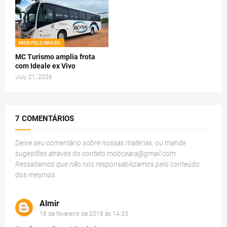
MOB PELO BRASIL
MC Turismo amplia frota
com Ideale ex Vivo
July 21, 2026
7 COMENTÁRIOS
Deixe seu comentário sobre nossas matérias, ou mande
sugestões através do contato
mobceara@gmail.com
.
Ressaltamos que não nos responsabilizamos pelo conteúdo
dos mesmos.
Almir
18 de fevereiro de 2018 às 14:33