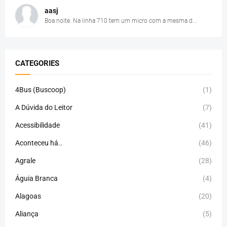
aasj
Boa noite. Na linha 710 tem um micro com a mesma d...
CATEGORIES
4Bus (Buscoop)
(1)
A Dúvida do Leitor
(7)
Acessibilidade
(41)
Aconteceu há..
(46)
Agrale
(28)
Águia Branca
(4)
Alagoas
(20)
Aliança
(5)