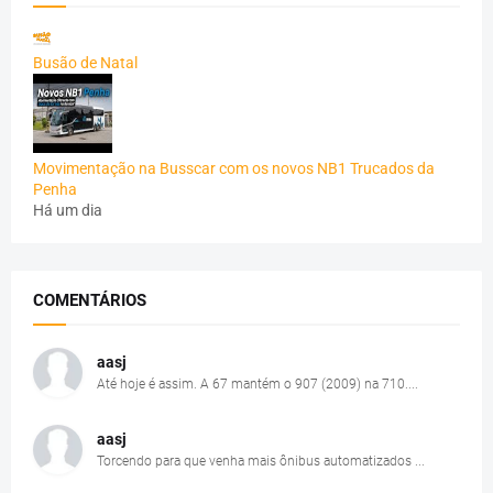
Busão de Natal
Movimentação na Busscar com os novos NB1 Trucados da
Penha
Há um dia
COMENTÁRIOS
aasj
Até hoje é assim. A 67 mantém o 907 (2009) na 710....
aasj
Torcendo para que venha mais ônibus automatizados ...