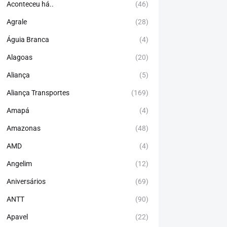
Aconteceu há..
(46)
Agrale
(28)
Águia Branca
(4)
Alagoas
(20)
Aliança
(5)
Aliança Transportes
(169)
Amapá
(4)
Amazonas
(48)
AMD
(4)
Angelim
(12)
Aniversários
(69)
ANTT
(90)
Apavel
(22)