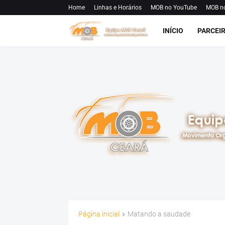
Home
Linhas e Horários
MOB no YouTube
MOB n
INÍCIO
PARCEI
Página inicial
Matando a saudade