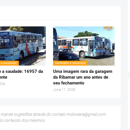
 A SAUDADE
MATANDO A SAUDADE
 a saudade: 16957 da
Uma imagem rara da garagem
ente
da Ribamar um ano antes de
seu fechamento
2026
June 11, 2026
u mande sugestões através do contato
mobceara@gmail.com
.
elo conteúdo dos mesmos.