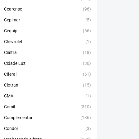
Cearense
(96)
Cepimar
(5)
Cequip
(66)
Chevrolet
(1)
Cialtra
(18)
Cidade Luz
(30)
Ciferal
(61)
Clotran
(15)
CMA
(1)
Comil
(310)
Complementar
(136)
Condor
(3)