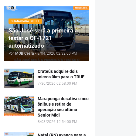
GUANABARA DIESEL
São José será a primeira a
testar o OF-1721
automatizado
Por
MOB Ceará
-
8/04/2026 02:32:00 PM
Crateús adquire dois
micros 0km para o TRUE
7/30/2026 02:58:00 PM
Maraponga desativa cinco
ônibus e retira de
operação seu último
Senior Midi
8/03/2026 12:54:00 PM
Natal (RN) avança para a