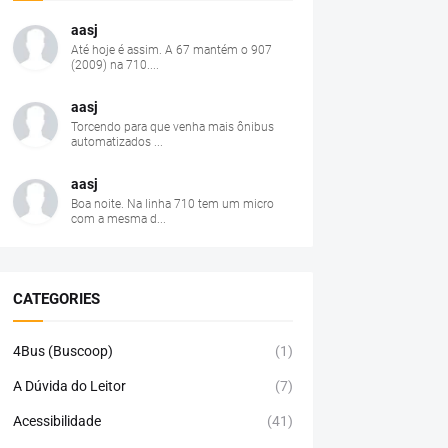
aasj
Até hoje é assim. A 67 mantém o 907
(2009) na 710....
aasj
Torcendo para que venha mais ônibus
automatizados ...
aasj
Boa noite. Na linha 710 tem um micro
com a mesma d...
CATEGORIES
4Bus (Buscoop)
(1)
A Dúvida do Leitor
(7)
Acessibilidade
(41)