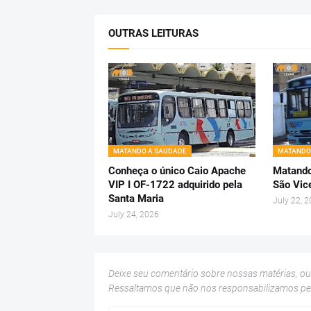
OUTRAS LEITURAS
MATANDO A SAUDADE
MATANDO
Conheça o único Caio Apache
Matando
VIP I OF-1722 adquirido pela
São Vic
Santa Maria
July 22, 
July 24, 2026
Deixe seu comentário sobre nossas matérias, o
Ressaltamos que não nos responsabilizamos p