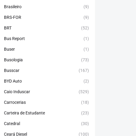
Brasileiro
(9)
BRS-FOR
(9)
BRT
(52)
Bus Report
(1)
Buser
(1)
Busologia
(73)
Busscar
(167)
BYD Auto
(2)
Caio Induscar
(529)
Carrocerias
(18)
Carteira de Estudante
(23)
Catedral
(30)
Ceará Diesel
(100)