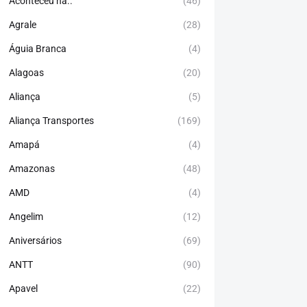
Aconteceu há..
(46)
Agrale
(28)
Águia Branca
(4)
Alagoas
(20)
Aliança
(5)
Aliança Transportes
(169)
Amapá
(4)
Amazonas
(48)
AMD
(4)
Angelim
(12)
Aniversários
(69)
ANTT
(90)
Apavel
(22)