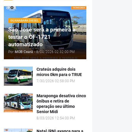
GUANABARA DIESEL
São José será a primeira a
testar o OF-1721
automatizado
Por
MOB Ceará
-
8/04/2026 02:32:00 PM
Crateús adquire dois
micros 0km para o TRUE
7/30/2026 02:58:00 PM
Maraponga desativa cinco
ônibus e retira de
operação seu último
Senior Midi
8/03/2026 12:54:00 PM
Natal (RN) avança para a