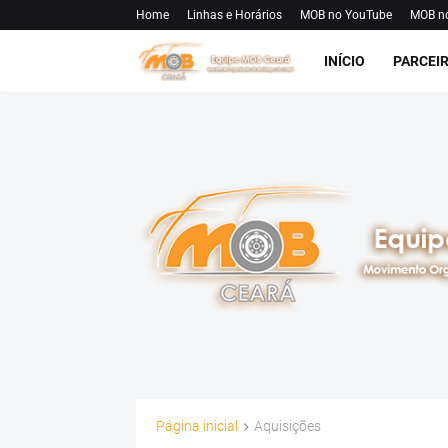
Home
Linhas e Horários
MOB no YouTube
MOB n
INÍCIO
PARCEI
Página inicial
Aquisições