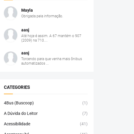
Mayla
Obrigada pela informação.
aasj
Até hoje é assim. A 67 mantém o 907
(2009) na 710....
aasj
Torcendo para que venha mais ônibus
automatizados ...
CATEGORIES
4Bus (Buscoop)
(1)
A Dúvida do Leitor
(7)
Acessibilidade
(41)