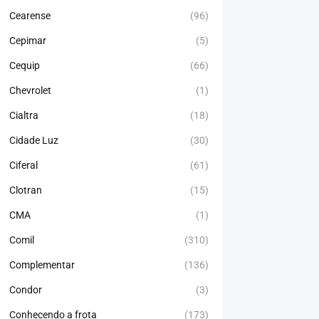
Cearense
(96)
Cepimar
(5)
Cequip
(66)
Chevrolet
(1)
Cialtra
(18)
Cidade Luz
(30)
Ciferal
(61)
Clotran
(15)
CMA
(1)
Comil
(310)
Complementar
(136)
Condor
(3)
Conhecendo a frota
(173)