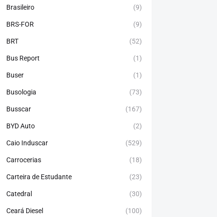
Brasileiro
(9)
BRS-FOR
(9)
BRT
(52)
Bus Report
(1)
Buser
(1)
Busologia
(73)
Busscar
(167)
BYD Auto
(2)
Caio Induscar
(529)
Carrocerias
(18)
Carteira de Estudante
(23)
Catedral
(30)
Ceará Diesel
(100)