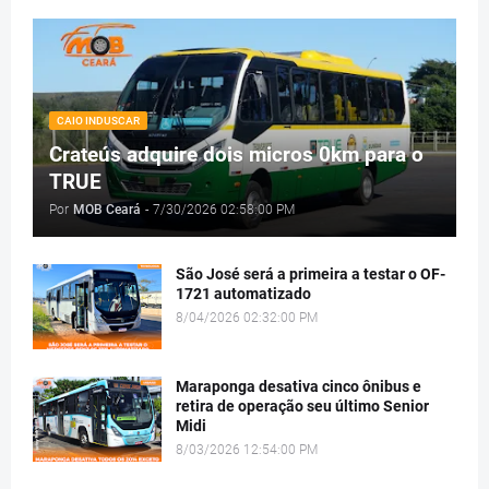
CAIO INDUSCAR
Crateús adquire dois micros 0km para o
TRUE
Por
MOB Ceará
-
7/30/2026 02:58:00 PM
São José será a primeira a testar o OF-
1721 automatizado
8/04/2026 02:32:00 PM
Maraponga desativa cinco ônibus e
retira de operação seu último Senior
Midi
8/03/2026 12:54:00 PM