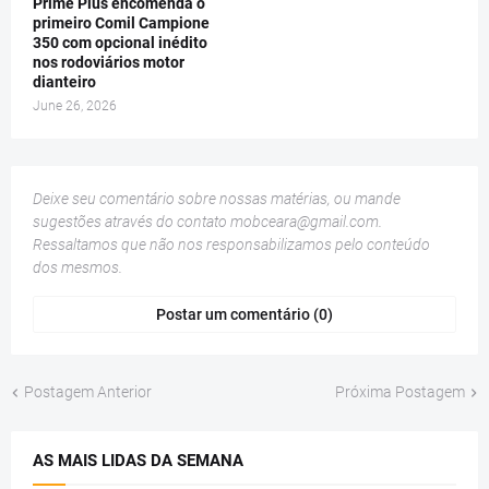
Prime Plus encomenda o
primeiro Comil Campione
350 com opcional inédito
nos rodoviários motor
dianteiro
June 26, 2026
Deixe seu comentário sobre nossas matérias, ou mande
sugestões através do contato
mobceara@gmail.com
.
Ressaltamos que não nos responsabilizamos pelo conteúdo
dos mesmos.
Postar um comentário (0)
Postagem Anterior
Próxima Postagem
AS MAIS LIDAS DA SEMANA