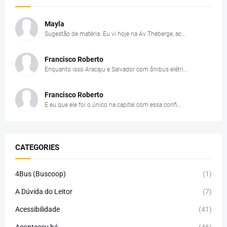
Mayla
Sugestão de matéria: Eu vi hoje na Av Theberge, ac...
Francisco Roberto
Enquanto isso Aracaju e Salvador com ônibus elétri...
Francisco Roberto
E eu que ele foi o único na capital com essa confi...
CATEGORIES
4Bus (Buscoop)
(1)
A Dúvida do Leitor
(7)
Acessibilidade
(41)