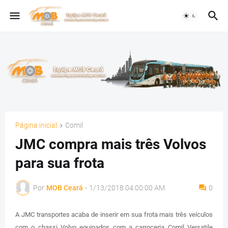
Página inicial
Comil
JMC compra mais três Volvos
para sua frota
Por
MOB Ceará
-
1/13/2018 04:00:00 AM
0
A JMC transportes acaba de inserir em sua frota mais três veículos
com o chassi Volvo equipados com a carroceria Comil Versatile