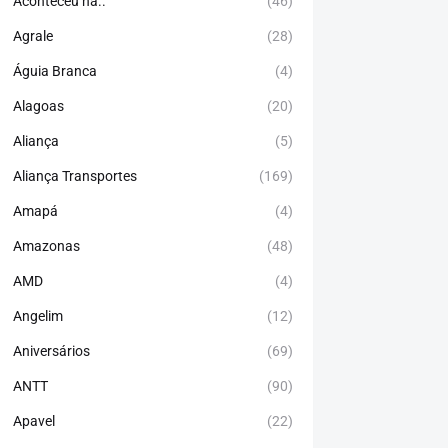
Aconteceu há..
(46)
Agrale
(28)
Águia Branca
(4)
Alagoas
(20)
Aliança
(5)
Aliança Transportes
(169)
Amapá
(4)
Amazonas
(48)
AMD
(4)
Angelim
(12)
Aniversários
(69)
ANTT
(90)
Apavel
(22)