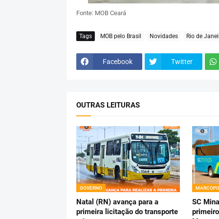
Fonte: MOB Ceará
Tags
MOB pelo Brasil
Novidades
Rio de Janei
Facebook
Twitter
OUTRAS LEITURAS
GOVERNO
MARCOPO
Natal (RN) avança para a
SC Mina
primeira licitação do transporte
primeiro