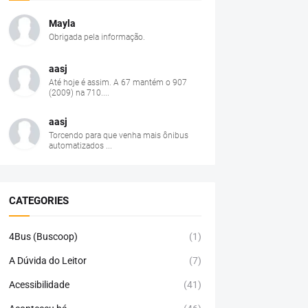
Mayla
Obrigada pela informação.
aasj
Até hoje é assim. A 67 mantém o 907
(2009) na 710....
aasj
Torcendo para que venha mais ônibus
automatizados ...
CATEGORIES
4Bus (Buscoop)
(1)
A Dúvida do Leitor
(7)
Acessibilidade
(41)