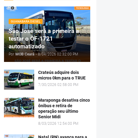
GUANABARA DIESEL
São José será a primeira a
testar o OF-1721
automatizado
Por
MOB Ceará
-
8/04/2026 02:32:00 PM
Crateús adquire dois
micros 0km para o TRUE
7/30/2026 02:58:00 PM
Maraponga desativa cinco
ônibus e retira de
operação seu último
Senior Midi
8/03/2026 12:54:00 PM
Natal (RN) avança para a