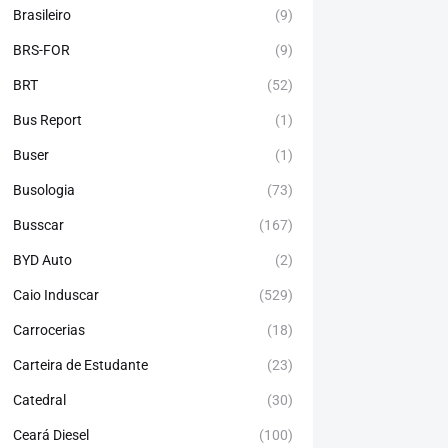
Brasileiro
(9)
BRS-FOR
(9)
BRT
(52)
Bus Report
(1)
Buser
(1)
Busologia
(73)
Busscar
(167)
BYD Auto
(2)
Caio Induscar
(529)
Carrocerias
(18)
Carteira de Estudante
(23)
Catedral
(30)
Ceará Diesel
(100)