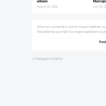
urbano
Marcopo
August 04, 2026
July 29, 
Deixe seu comentário sobre nossas matérias, o
Ressaltamos que não nos responsabilizamos p
Post
Postagem Anterior