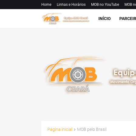
Home
Linhas e Horários
MOB no YouTube
MOB n
INÍCIO
PARCEI
Página inicial
MOB pelo Brasil