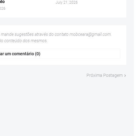
lo
July 21, 2026
2026
u mande sugestões através do contato
mobceara@gmail.com
.
elo conteúdo dos mesmos.
ar um comentário (0)
Próxima Postagem