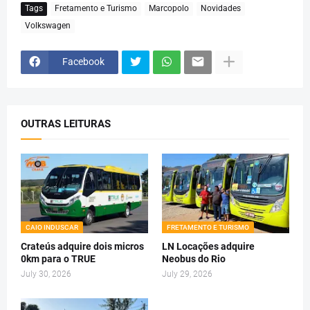
Tags
Fretamento e Turismo
Marcopolo
Novidades
Volkswagen
Facebook
OUTRAS LEITURAS
CAIO INDUSCAR
FRETAMENTO E TURISMO
Crateús adquire dois micros
LN Locações adquire
0km para o TRUE
Neobus do Rio
July 30, 2026
July 29, 2026