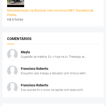
Movimentação na Busscar com os novos NB1 Trucados da
Penha
Há 6 horas
COMENTÁRIOS
Mayla
Sugestão de matéria: Eu vi hoje na Av Theberge, ac...
Francisco Roberto
Enquanto isso Aracaju e Salvador com ônibus elétri...
Francisco Roberto
E eu que ele foi o único na capital com essa confi...