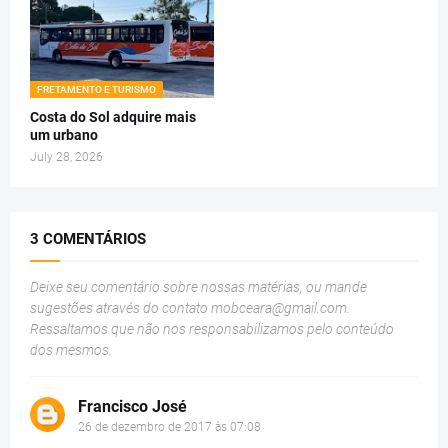
FRETAMENTO E TURISMO
Costa do Sol adquire mais
um urbano
July 28, 2026
3 COMENTÁRIOS
Deixe seu comentário sobre nossas matérias, ou mande
sugestões através do contato
mobceara@gmail.com
.
Ressaltamos que não nos responsabilizamos pelo conteúdo
dos mesmos.
Francisco José
26 de dezembro de 2017 às 07:08