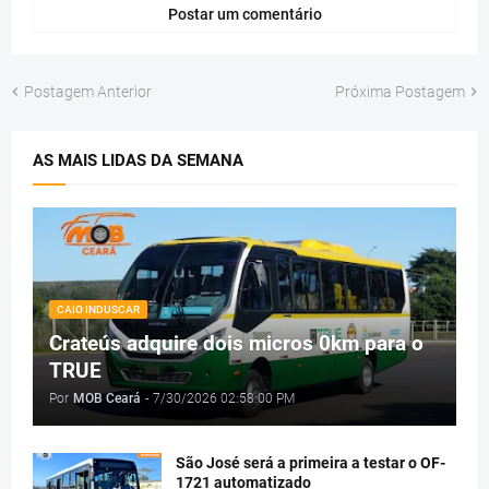
Postar um comentário
Postagem Anterior
Próxima Postagem
AS MAIS LIDAS DA SEMANA
CAIO INDUSCAR
Crateús adquire dois micros 0km para o
TRUE
Por
MOB Ceará
-
7/30/2026 02:58:00 PM
São José será a primeira a testar o OF-
1721 automatizado