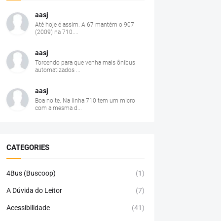
aasj
Até hoje é assim. A 67 mantém o 907
(2009) na 710....
aasj
Torcendo para que venha mais ônibus
automatizados ...
aasj
Boa noite. Na linha 710 tem um micro
com a mesma d...
CATEGORIES
4Bus (Buscoop)
(1)
A Dúvida do Leitor
(7)
Acessibilidade
(41)