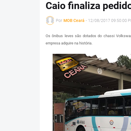
Caio finaliza pedid
Por
MOB Ceará
-
12/08/2017 09:50:00 
Os ônibus leves são dotados do chassi Volkswa
empresa adquire na história.