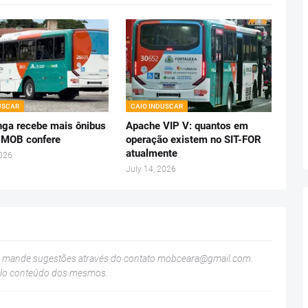
USCAR
CAIO INDUSCAR
ga recebe mais ônibus
Apache VIP V: quantos em
 MOB confere
operação existem no SIT-FOR
atualmente
2026
July 14, 2026
u mande sugestões através do contato
mobceara@gmail.com
.
elo conteúdo dos mesmos.