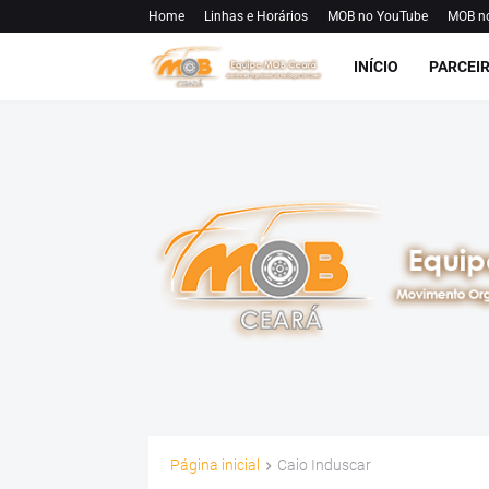
Home
Linhas e Horários
MOB no YouTube
MOB n
INÍCIO
PARCEI
Página inicial
Caio Induscar