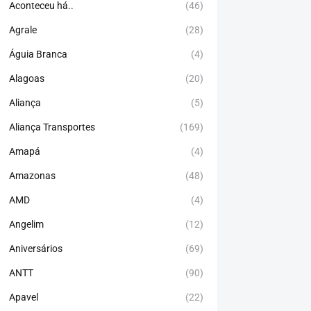
Aconteceu há..
(46)
Agrale
(28)
Águia Branca
(4)
Alagoas
(20)
Aliança
(5)
Aliança Transportes
(169)
Amapá
(4)
Amazonas
(48)
AMD
(4)
Angelim
(12)
Aniversários
(69)
ANTT
(90)
Apavel
(22)