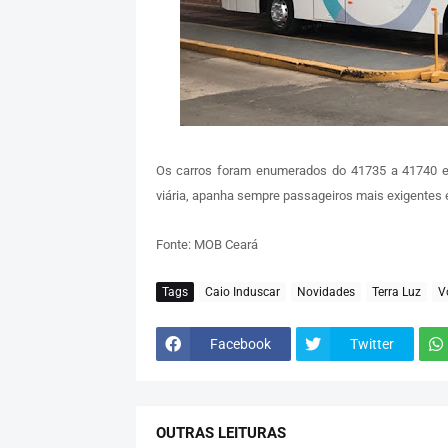
Os carros foram enumerados do 41735 a 41740 e 
viária, apanha sempre passageiros mais exigentes e
Fonte: MOB Ceará
Tags
Caio Induscar
Novidades
Terra Luz
V
Facebook
Twitter
OUTRAS LEITURAS