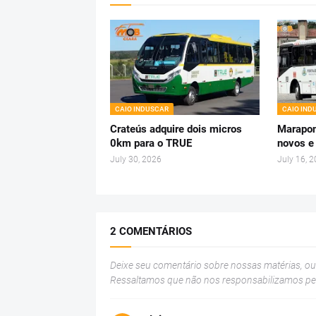
CAIO INDUSCAR
CAIO IND
Crateús adquire dois micros
Marapon
0km para o TRUE
novos e
July 30, 2026
July 16, 
2 COMENTÁRIOS
Deixe seu comentário sobre nossas matérias, o
Ressaltamos que não nos responsabilizamos p