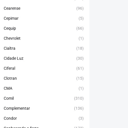
Cearense
(96)
Cepimar
(5)
Cequip
(66)
Chevrolet
(1)
Cialtra
(18)
Cidade Luz
(30)
Ciferal
(61)
Clotran
(15)
CMA
(1)
Comil
(310)
Complementar
(136)
Condor
(3)