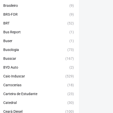
Brasileiro
(9)
BRS-FOR
(9)
BRT
(52)
Bus Report
(1)
Buser
(1)
Busologia
(73)
Busscar
(167)
BYD Auto
(2)
Caio Induscar
(529)
Carrocerias
(18)
Carteira de Estudante
(23)
Catedral
(30)
Ceará Diesel
(100)