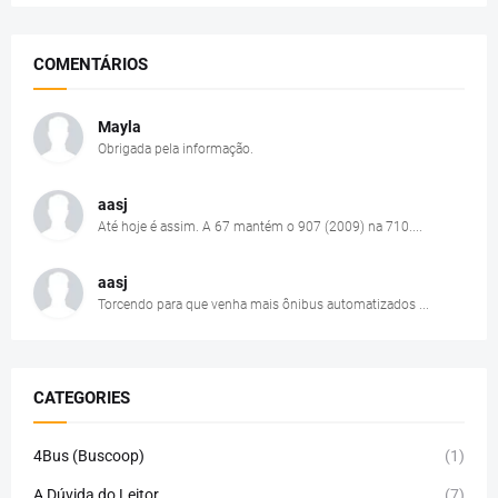
COMENTÁRIOS
Mayla
Obrigada pela informação.
aasj
Até hoje é assim. A 67 mantém o 907 (2009) na 710....
aasj
Torcendo para que venha mais ônibus automatizados ...
CATEGORIES
4Bus (Buscoop)
(1)
A Dúvida do Leitor
(7)