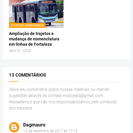
ETUFOR E SINDIÔNIBUS
Ampliação de trajetos e
mudança de nomenclatura
em linhas de Fortaleza
April 01, 2026
13 COMENTÁRIOS
Deixe seu comentário sobre nossas matérias, ou mande
sugestões através do contato
mobceara@gmail.com
.
Ressaltamos que não nos responsabilizamos pelo conteúdo
dos mesmos.
Dagmauro
12 de dezembro de 2017 às 17:13