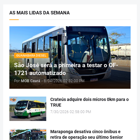
AS MAIS LIDAS DA SEMANA
GUANABARA DIESEL
São José será a primeira a testar o OF-
1721 automatizado
Por
MOB Ceará
-
8/04/2026 02:32:00 PM
Crateús adquire dois micros 0km para o
TRUE
7/30/2026 02:58:00 PM
Maraponga desativa cinco ônibus e
retira de operação seu último Senior