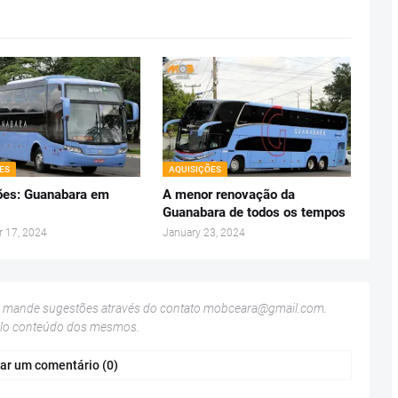
ES
AQUISIÇÕES
ões: Guanabara em
A menor renovação da
Guanabara de todos os tempos
 17, 2024
January 23, 2024
u mande sugestões através do contato
mobceara@gmail.com
.
elo conteúdo dos mesmos.
ar um comentário (0)