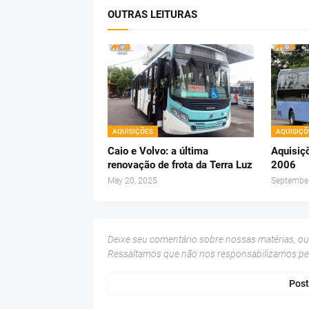
OUTRAS LEITURAS
AQUISIÇÕES
AQUISIÇÕ
Caio e Volvo: a última
Aquisiç
renovação de frota da Terra Luz
2006
May 20, 2025
September
Deixe seu comentário sobre nossas matérias, o
Ressaltamos que não nos responsabilizamos p
Post