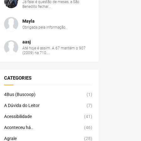
Já falei é questão de meses, a São
Benedito fechar...
Mayla
Obrigada pela informação.
aasj
Até hoje é assim. A 67 mantém o 907
(2009) na 710....
CATEGORIES
4Bus (Buscoop)
(1)
A Dúvida do Leitor
(7)
Acessibilidade
(41)
Aconteceu há..
(46)
Agrale
(28)