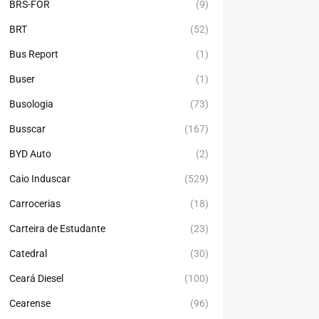
BRS-FOR
(9)
BRT
(52)
Bus Report
(1)
Buser
(1)
Busologia
(73)
Busscar
(167)
BYD Auto
(2)
Caio Induscar
(529)
Carrocerias
(18)
Carteira de Estudante
(23)
Catedral
(30)
Ceará Diesel
(100)
Cearense
(96)