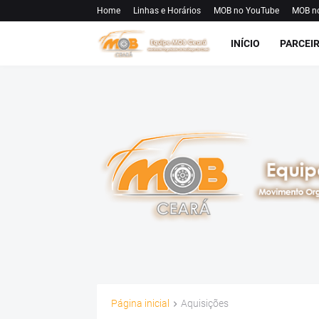
Home
Linhas e Horários
MOB no YouTube
MOB n
INÍCIO
PARCEI
Página inicial
Aquisições