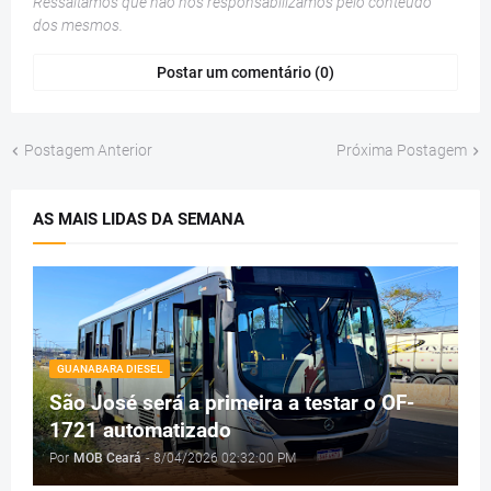
Ressaltamos que não nos responsabilizamos pelo conteúdo
dos mesmos.
Postar um comentário (0)
Postagem Anterior
Próxima Postagem
AS MAIS LIDAS DA SEMANA
GUANABARA DIESEL
São José será a primeira a testar o OF-
1721 automatizado
Por
MOB Ceará
-
8/04/2026 02:32:00 PM