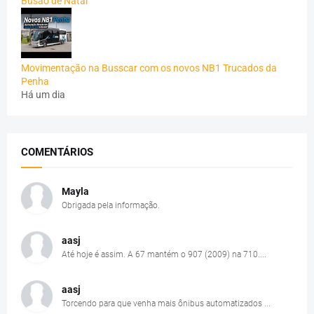
Busão de Natal
Movimentação na Busscar com os novos NB1 Trucados da
Penha
Há um dia
COMENTÁRIOS
Mayla
Obrigada pela informação.
aasj
Até hoje é assim. A 67 mantém o 907 (2009) na 710....
aasj
Torcendo para que venha mais ônibus automatizados ...