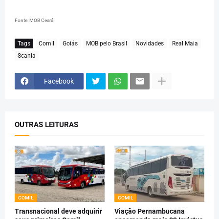
Fonte: MOB Ceará
Tags
Comil
Goiás
MOB pelo Brasil
Novidades
Real Maia
Scania
Facebook
OUTRAS LEITURAS
COMIL
COMIL
Transnacional deve adquirir
Viação Pernambucana