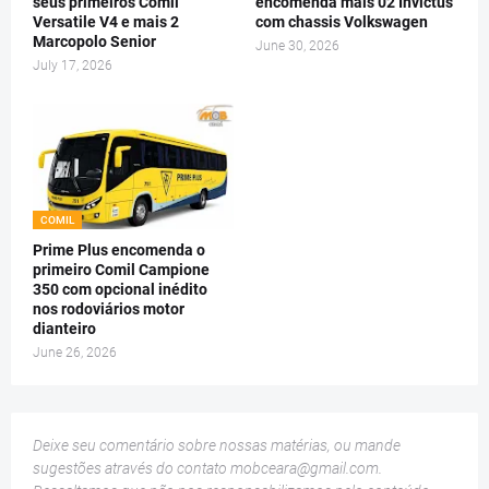
seus primeiros Comil
encomenda mais 02 Invictus
Versatile V4 e mais 2
com chassis Volkswagen
Marcopolo Senior
June 30, 2026
July 17, 2026
COMIL
Prime Plus encomenda o
primeiro Comil Campione
350 com opcional inédito
nos rodoviários motor
dianteiro
June 26, 2026
Deixe seu comentário sobre nossas matérias, ou mande
sugestões através do contato
mobceara@gmail.com
.