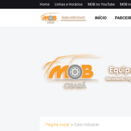
Home
Linhas e Horários
MOB no YouTube
MOB n
INÍCIO
PARCEI
Página inicial
Caio Induscar