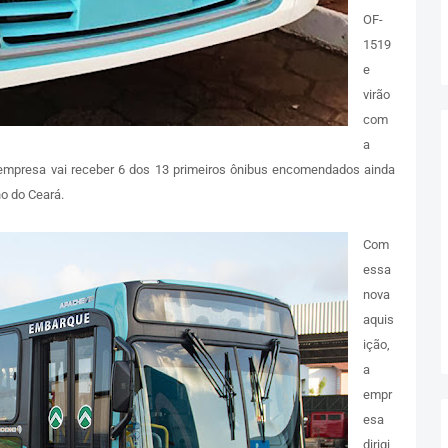
OF-
1519
e
virão
com
a
 empresa vai receber 6 dos 13 primeiros ônibus encomendados ainda
o do Ceará.
Com
essa
nova
aquis
ição,
a
empr
esa
dirigi