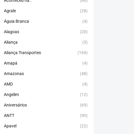
Aconteceu há..
(46)
Agrale
(28)
Águia Branca
(4)
Alagoas
(20)
Aliança
(5)
Aliança Transportes
(169)
Amapá
(4)
Amazonas
(48)
AMD
(4)
Angelim
(12)
Aniversários
(69)
ANTT
(90)
Apavel
(22)