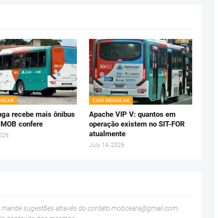
USCAR
CAIO INDUSCAR
ga recebe mais ônibus
Apache VIP V: quantos em
 MOB confere
operação existem no SIT-FOR
atualmente
2026
July 14, 2026
u mande sugestões através do contato
mobceara@gmail.com
.