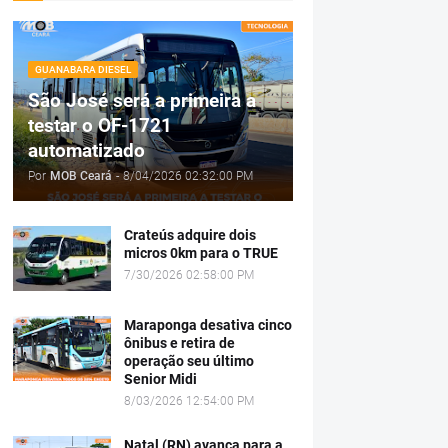
GUANABARA DIESEL
São José será a primeira a
testar o OF-1721
automatizado
Por
MOB Ceará
-
8/04/2026 02:32:00 PM
Crateús adquire dois
micros 0km para o TRUE
7/30/2026 02:58:00 PM
Maraponga desativa cinco
ônibus e retira de
operação seu último
Senior Midi
8/03/2026 12:54:00 PM
Natal (RN) avança para a