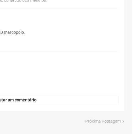
elo conteúdo dos mesmos.
 DD marcopolo.
star um comentário
Próxima Postagem