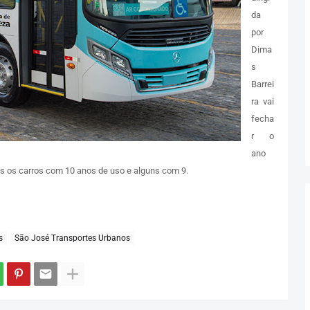
da
por
Dima
s
Barrei
ra vai
fecha
r o
ano
os os carros com 10 anos de uso e alguns com 9.
s
São José Transportes Urbanos