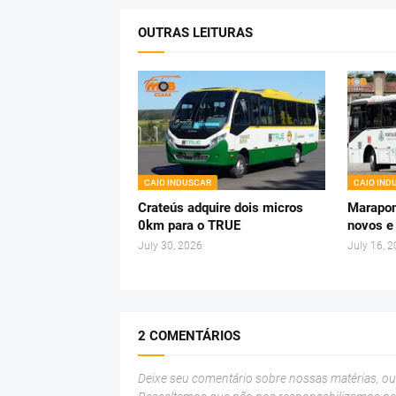
OUTRAS LEITURAS
CAIO INDUSCAR
CAIO IND
Crateús adquire dois micros
Marapon
0km para o TRUE
novos e
July 30, 2026
July 16, 
2 COMENTÁRIOS
Deixe seu comentário sobre nossas matérias, o