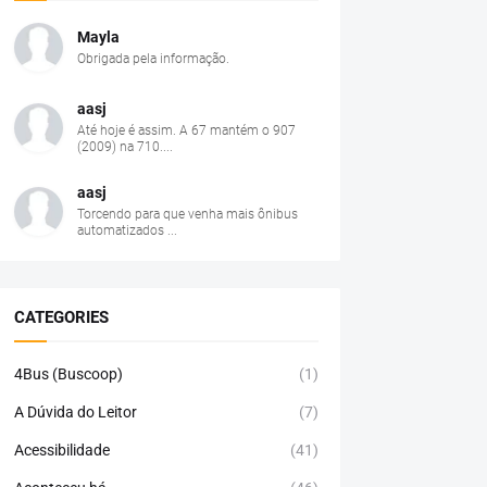
Mayla
Obrigada pela informação.
aasj
Até hoje é assim. A 67 mantém o 907
(2009) na 710....
aasj
Torcendo para que venha mais ônibus
automatizados ...
CATEGORIES
4Bus (Buscoop)
(1)
A Dúvida do Leitor
(7)
Acessibilidade
(41)