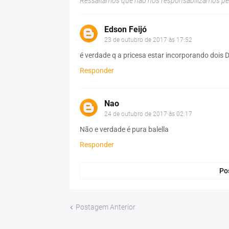
Ressaltamos que não nos responsabilizamos p
Edson Feijó
23 de outubro de 2017 às 17:52
é verdade q a pricesa estar incorporando dois
Responder
Nao
24 de outubro de 2017 às 02:17
Não e verdade é pura balella
Responder
Po
Postagem Anterior