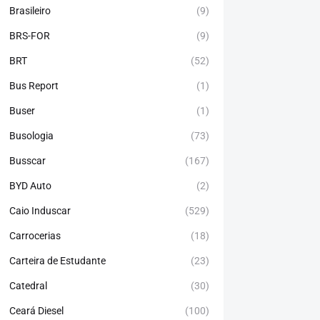
Brasileiro
(9)
BRS-FOR
(9)
BRT
(52)
Bus Report
(1)
Buser
(1)
Busologia
(73)
Busscar
(167)
BYD Auto
(2)
Caio Induscar
(529)
Carrocerias
(18)
Carteira de Estudante
(23)
Catedral
(30)
Ceará Diesel
(100)