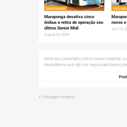
DESATIVADOS
CAIO IND
Maraponga desativa cinco
Marapon
ônibus e retira de operação seu
novos e
último Senior Midi
July 16, 
August 03, 2026
Deixe seu comentário sobre nossas matérias, o
Ressaltamos que não nos responsabilizamos p
Post
Postagem Anterior