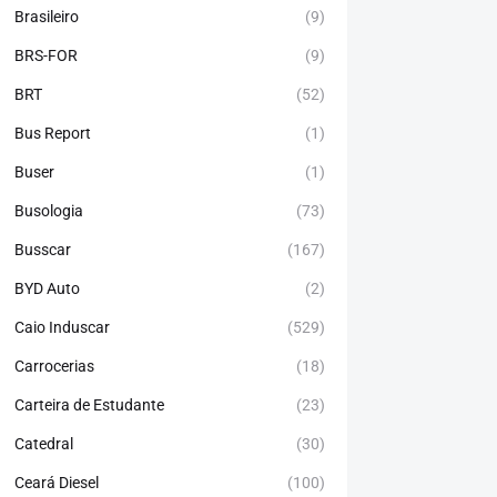
Brasileiro
(9)
BRS-FOR
(9)
BRT
(52)
Bus Report
(1)
Buser
(1)
Busologia
(73)
Busscar
(167)
BYD Auto
(2)
Caio Induscar
(529)
Carrocerias
(18)
Carteira de Estudante
(23)
Catedral
(30)
Ceará Diesel
(100)