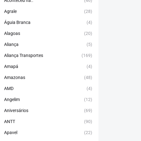
Aconteceu há..
(46)
Agrale
(28)
Águia Branca
(4)
Alagoas
(20)
Aliança
(5)
Aliança Transportes
(169)
Amapá
(4)
Amazonas
(48)
AMD
(4)
Angelim
(12)
Aniversários
(69)
ANTT
(90)
Apavel
(22)