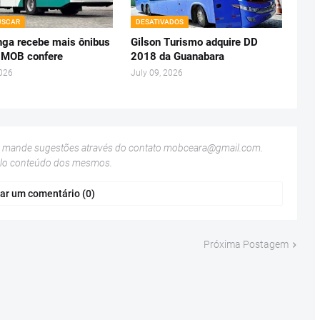
USCAR
DESATIVADOS
ga recebe mais ônibus
Gilson Turismo adquire DD
 MOB confere
2018 da Guanabara
2026
July 09, 2026
u mande sugestões através do contato
mobceara@gmail.com
.
elo conteúdo dos mesmos.
ar um comentário (0)
Próxima Postagem