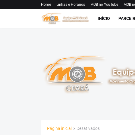
Home
Linhas e Horários
MOB no YouTube
MOB n
INÍCIO
PARCEI
Página inicial
Desativados