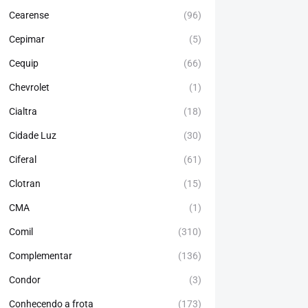
Cearense
(96)
Cepimar
(5)
Cequip
(66)
Chevrolet
(1)
Cialtra
(18)
Cidade Luz
(30)
Ciferal
(61)
Clotran
(15)
CMA
(1)
Comil
(310)
Complementar
(136)
Condor
(3)
Conhecendo a frota
(173)