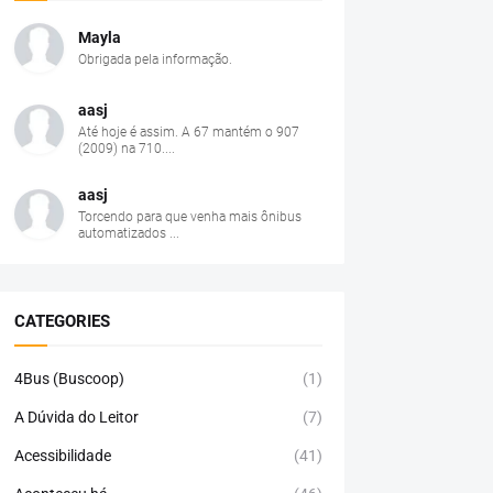
Mayla
Obrigada pela informação.
aasj
Até hoje é assim. A 67 mantém o 907
(2009) na 710....
aasj
Torcendo para que venha mais ônibus
automatizados ...
CATEGORIES
4Bus (Buscoop)
(1)
A Dúvida do Leitor
(7)
Acessibilidade
(41)