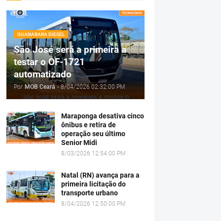
GUANABARA DIESEL
São José será a primeira a
testar o OF-1721
automatizado
Por
MOB Ceará
-
8/04/2026 02:32:00 PM
Maraponga desativa cinco
ônibus e retira de
operação seu último
Senior Midi
8/03/2026 12:54:00 PM
Natal (RN) avança para a
primeira licitação do
transporte urbano
8/04/2026 12:50:00 PM