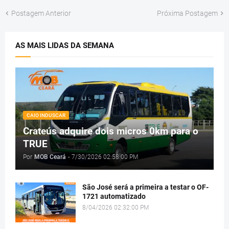
Postagem Anterior
Próxima Postagem
AS MAIS LIDAS DA SEMANA
CAIO INDUSCAR
Crateús adquire dois micros 0km para o
TRUE
Por
MOB Ceará
-
7/30/2026 02:58:00 PM
São José será a primeira a testar o OF-
1721 automatizado
8/04/2026 02:32:00 PM