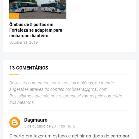
BRT
Ônibus de 5 portas em
Fortaleza se adaptam para
embarque dianteiro
October 31, 2019
13 COMENTÁRIOS
Deixe seu comentário sobre nossas matérias, ou mande
sugestões através do contato
mobceara@gmail.com
.
Ressaltamos que não nos responsabilizamos pelo conteúdo
dos mesmos.
Dagmauro
5 de outubro de 2017 às 18:18
O certo era fazer um estudo e definir os tipos de carro por