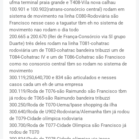
ufma terminal praia grande e T408-Vila nova calhau
100.901 e 100.902(ratrans-consórcio central) rodam em
sistema de movimento na linha C080-Rodoviária são
Francisco nesse caso a taguatur tbm eh no sistema de
movimento nao rodam o dia todo
200.665 a 200.670 (Rei de França-Consórcio via Sl grupo
Duarte) três deles rodam na linha T081-cohatrac
rodoviária um de T083-cohatrac bandeira tribuzzi um de
T084-Cohatrac IV e um de T086-Cohatrac são Francisco
como no consorcio central tbm so rodam no sistema de
movimento
300.119,250,640,700 e 834 são articulados e nesses
casos cada um eh de uma empresa
300.119/Roda de T076-são Raimundo são Francisco tbm
já rodou de T065-são Raimundo bandeira tribuzzi
300.250/Roda de T070-Uema/Ipase shopping da ilha
300.640/Roda de U902-Rodoviaria/Alemanha tbm já rodou
de T079-Cidade olímpica rodoviaria
300.700/Roda de T077-Cidade Olímpica são Francisco já
rodou de T070
300.834/Roda de T078-Cidade olímpica via ipase