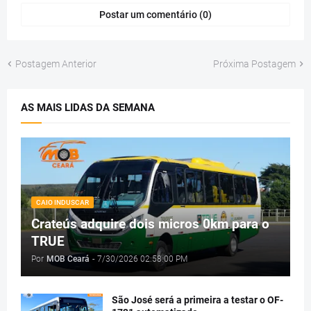
Postar um comentário (0)
Postagem Anterior
Próxima Postagem
AS MAIS LIDAS DA SEMANA
CAIO INDUSCAR
Crateús adquire dois micros 0km para o
TRUE
Por
MOB Ceará
-
7/30/2026 02:58:00 PM
São José será a primeira a testar o OF-