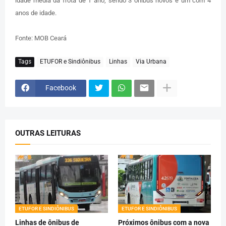
idade média da frota de 1 ano, sendo 3 ônibus novos e um com 4
anos de idade.
Fonte: MOB Ceará
Tags
ETUFOR e Sindiônibus
Linhas
Via Urbana
Facebook
OUTRAS LEITURAS
ETUFOR E SINDIÔNIBUS
ETUFOR E SINDIÔNIBUS
Linhas de ônibus de
Próximos ônibus com a nova