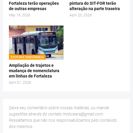
Fortaleza terão operações
pintura do SIT-FOR terão
de outras empresas
alteração na parte traseira
May 16, 2026
April 20, 2026
ETUFOR E SINDIÔNIBUS
Ampliação de trajetos e
mudança de nomenclatura
em linhas de Fortaleza
April 01, 2026
Deixe seu comentário sobre nossas matérias, ou mande
sugestões através do contato
mobceara@gmail.com
.
Ressaltamos que não nos responsabilizamos pelo conteúdo
dos mesmos.