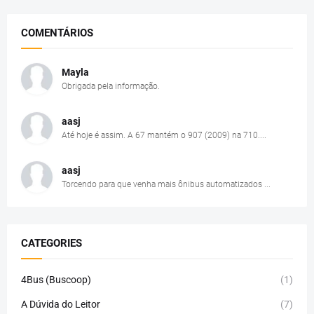
COMENTÁRIOS
Mayla
Obrigada pela informação.
aasj
Até hoje é assim. A 67 mantém o 907 (2009) na 710....
aasj
Torcendo para que venha mais ônibus automatizados ...
CATEGORIES
4Bus (Buscoop)
(1)
A Dúvida do Leitor
(7)