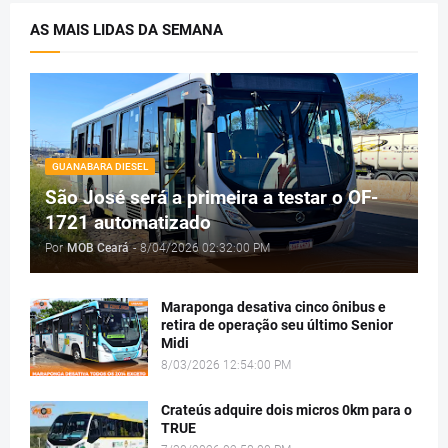
AS MAIS LIDAS DA SEMANA
GUANABARA DIESEL
São José será a primeira a testar o OF-
1721 automatizado
Por
MOB Ceará
-
8/04/2026 02:32:00 PM
Maraponga desativa cinco ônibus e
retira de operação seu último Senior
Midi
8/03/2026 12:54:00 PM
Crateús adquire dois micros 0km para o
TRUE