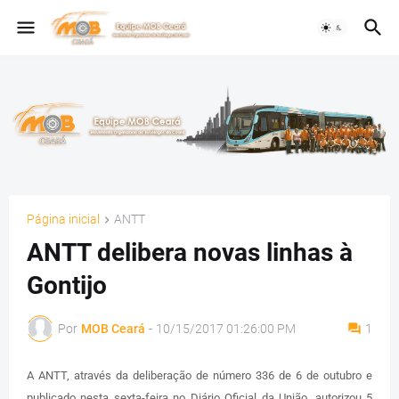
Página inicial
ANTT
ANTT delibera novas linhas à
Gontijo
Por
MOB Ceará
-
10/15/2017 01:26:00 PM
1
A ANTT, através da deliberação de número 336 de 6 de outubro e
publicado nesta sexta-feira no Diário Oficial da União, autorizou 5