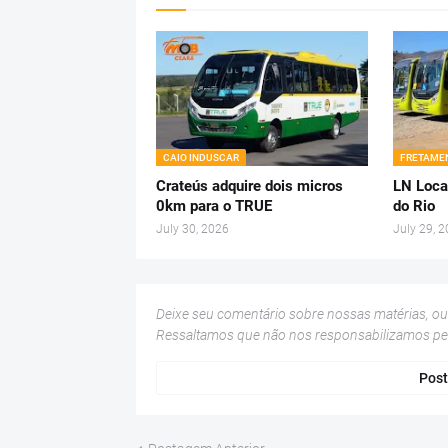
CAIO INDUSCAR
FRETAMEN
Crateús adquire dois micros
LN Loca
0km para o TRUE
do Rio
July 30, 2026
July 29, 
Deixe seu comentário sobre nossas matérias, o
Ressaltamos que não nos responsabilizamos p
Post