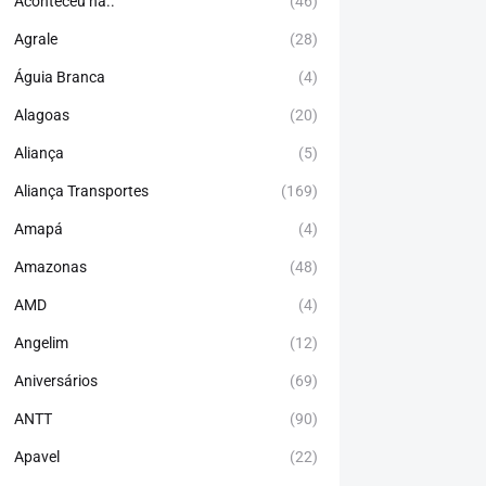
Aconteceu há..
(46)
Agrale
(28)
Águia Branca
(4)
Alagoas
(20)
Aliança
(5)
Aliança Transportes
(169)
Amapá
(4)
Amazonas
(48)
AMD
(4)
Angelim
(12)
Aniversários
(69)
ANTT
(90)
Apavel
(22)