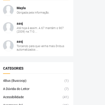
Mayla
Obrigada pela informação.
aasj
Até hoje é assim. A 67 mantém o 907
(2009) na 710....
aasj
Torcendo para que venha mais ônibus
automatizados ...
CATEGORIES
4Bus (Buscoop)
(1)
A Dúvida do Leitor
(7)
Acessibilidade
(41)