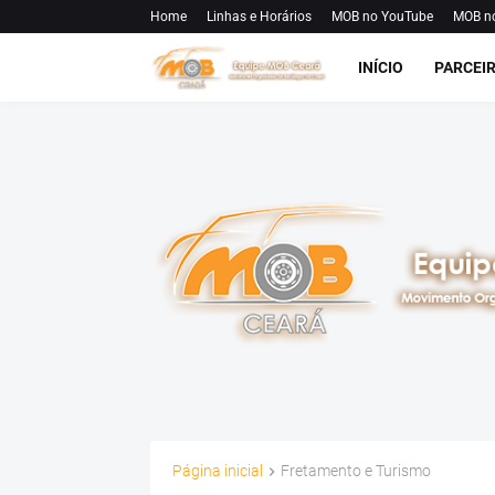
Home
Linhas e Horários
MOB no YouTube
MOB n
INÍCIO
PARCEI
Página inicial
Fretamento e Turismo