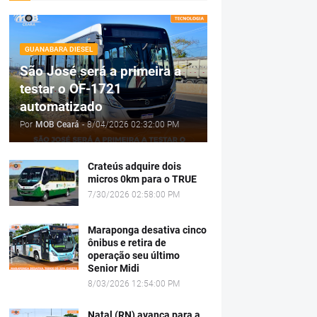
GUANABARA DIESEL
São José será a primeira a
testar o OF-1721
automatizado
Por
MOB Ceará
-
8/04/2026 02:32:00 PM
Crateús adquire dois
micros 0km para o TRUE
7/30/2026 02:58:00 PM
Maraponga desativa cinco
ônibus e retira de
operação seu último
Senior Midi
8/03/2026 12:54:00 PM
Natal (RN) avança para a