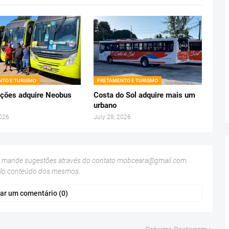
TO E TURISMO
FRETAMENTO E TURISMO
ções adquire Neobus
Costa do Sol adquire mais um
urbano
2026
July 28, 2026
u mande sugestões através do contato
mobceara@gmail.com
.
elo conteúdo dos mesmos.
ar um comentário (0)