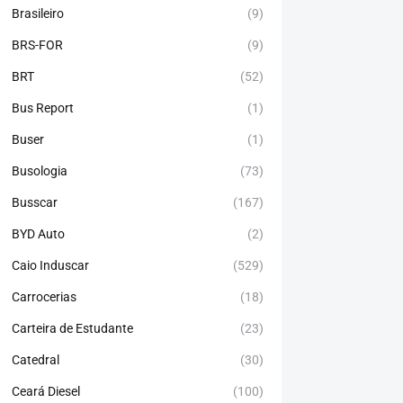
Brasileiro
(9)
BRS-FOR
(9)
BRT
(52)
Bus Report
(1)
Buser
(1)
Busologia
(73)
Busscar
(167)
BYD Auto
(2)
Caio Induscar
(529)
Carrocerias
(18)
Carteira de Estudante
(23)
Catedral
(30)
Ceará Diesel
(100)