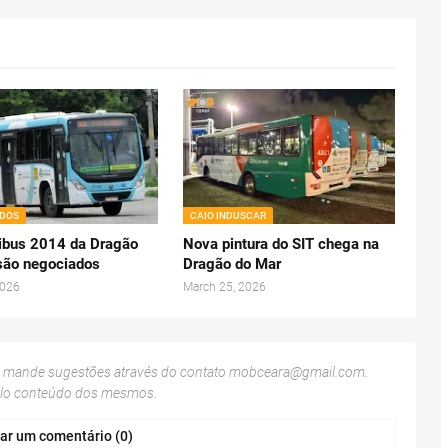
ADOS
CAIO INDUSCAR
ibus 2014 da Dragão
Nova pintura do SIT chega na
são negociados
Dragão do Mar
2026
March 25, 2026
u mande sugestões através do contato
mobceara@gmail.com
.
elo conteúdo dos mesmos.
ar um comentário (0)