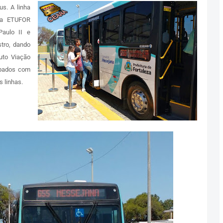
s. A linha
 a ETUFOR
aulo II e
stro, dando
uto Viação
ipados com
 linhas.