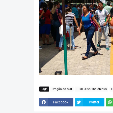
Tags
Dragão do Mar
ETUFOR e Sindiônibus
L
Facebook
Twitter