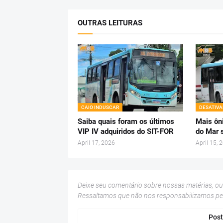
OUTRAS LEITURAS
CAIO INDUSCAR
DESATIV
Saiba quais foram os últimos
Mais ôn
VIP IV adquiridos do SIT-FOR
do Mar 
April 17, 2026
April 15, 
Deixe seu comentário sobre nossas matérias, o
Ressaltamos que não nos responsabilizamos p
Post