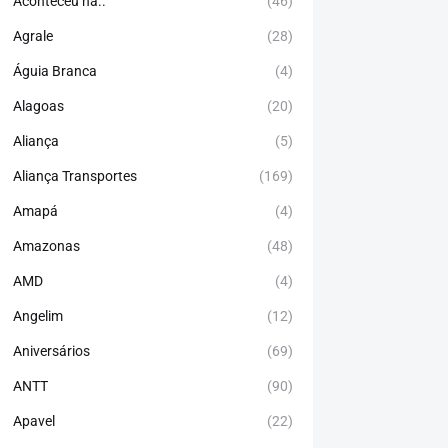
Aconteceu há..
(46)
Agrale
(28)
Águia Branca
(4)
Alagoas
(20)
Aliança
(5)
Aliança Transportes
(169)
Amapá
(4)
Amazonas
(48)
AMD
(4)
Angelim
(12)
Aniversários
(69)
ANTT
(90)
Apavel
(22)