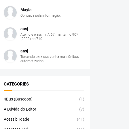
Mayla
Obrigada pela informação.
aasj
Até hoje é assim. A 67 mantém o 907
(2009) na 710....
aasj
Torcendo para que venha mais ônibus
automatizados ...
CATEGORIES
4Bus (Buscoop)
(1)
A Dúvida do Leitor
(7)
Acessibilidade
(41)