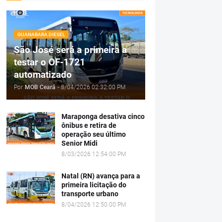
GUANABARA DIESEL
São José será a primeira a
testar o OF-1721
automatizado
Por
MOB Ceará
-
8/04/2026 02:32:00 PM
Maraponga desativa cinco
ônibus e retira de
operação seu último
Senior Midi
8/03/2026 12:54:00 PM
Natal (RN) avança para a
primeira licitação do
transporte urbano
8/04/2026 12:50:00 PM