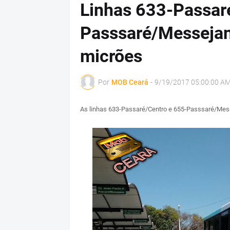
Linhas 633-Passar
Passsaré/Messejan
micrões
Por
MOB Ceará
-
9/19/2017 05:00:00 A
As linhas 633-Passaré/Centro e 655-Passsaré/Mess