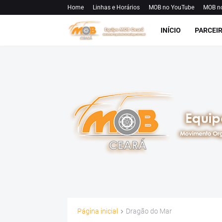
Home
Linhas e Horários
MOB no YouTube
MOB n
INÍCIO
PARCEI
Página inicial
Dragão do Mar