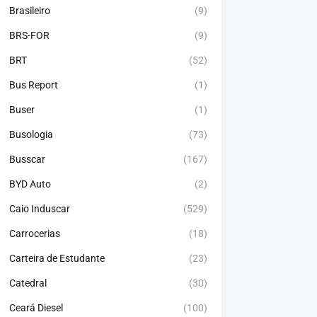
Brasileiro
(9)
BRS-FOR
(9)
BRT
(52)
Bus Report
(1)
Buser
(1)
Busologia
(73)
Busscar
(167)
BYD Auto
(2)
Caio Induscar
(529)
Carrocerias
(18)
Carteira de Estudante
(23)
Catedral
(30)
Ceará Diesel
(100)