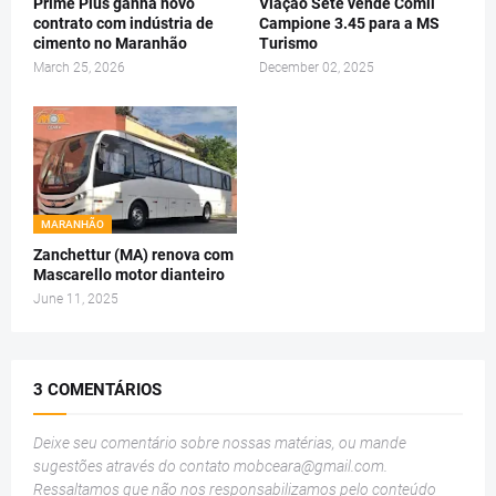
Prime Plus ganha novo
Viação Sete vende Comil
contrato com indústria de
Campione 3.45 para a MS
cimento no Maranhão
Turismo
March 25, 2026
December 02, 2025
MARANHÃO
Zanchettur (MA) renova com
Mascarello motor dianteiro
June 11, 2025
3 COMENTÁRIOS
Deixe seu comentário sobre nossas matérias, ou mande
sugestões através do contato
mobceara@gmail.com
.
Ressaltamos que não nos responsabilizamos pelo conteúdo