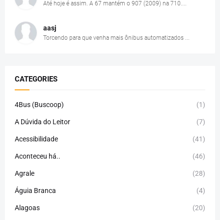
Até hoje é assim. A 67 mantém o 907 (2009) na 710....
aasj
Torcendo para que venha mais ônibus automatizados ...
CATEGORIES
4Bus (Buscoop)
(1)
A Dúvida do Leitor
(7)
Acessibilidade
(41)
Aconteceu há..
(46)
Agrale
(28)
Águia Branca
(4)
Alagoas
(20)