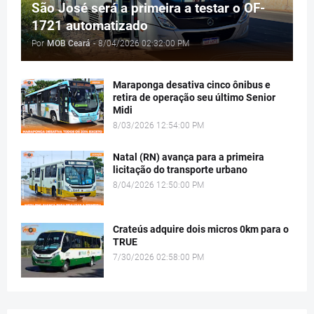
São José será a primeira a testar o OF-
1721 automatizado
Por
MOB Ceará
-
8/04/2026 02:32:00 PM
Maraponga desativa cinco ônibus e
retira de operação seu último Senior
Midi
8/03/2026 12:54:00 PM
Natal (RN) avança para a primeira
licitação do transporte urbano
8/04/2026 12:50:00 PM
Crateús adquire dois micros 0km para o
TRUE
7/30/2026 02:58:00 PM