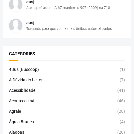
aasj
Até hoje é assim. A 67 mantém o 907 (2009) na 710....
aasj
Torcendo para que venha mais ônibus automatizados ...
CATEGORIES
4Bus (Buscoop)
(1)
A Dúvida do Leitor
(7)
Acessibilidade
(41)
Aconteceu há..
(46)
Agrale
(28)
Águia Branca
(4)
Alagoas
(20)