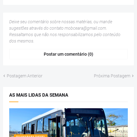
Deixe seu comentário sobre nossas matérias, ou mande
sugestões através do contato
mobceara@gmail.com
.
Ressaltamos que não nos responsabilizamos pelo conteúdo
dos mesmos.
Postar um comentário (0)
Postagem Anterior
Próxima Postagem
AS MAIS LIDAS DA SEMANA
GUANABARA DIESEL