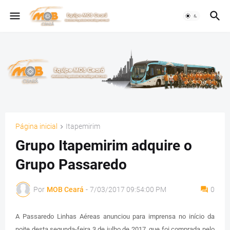
Página inicial
Itapemirim
Grupo Itapemirim adquire o
Grupo Passaredo
Por
MOB Ceará
-
7/03/2017 09:54:00 PM
0
A Passaredo Linhas Aéreas anunciou para imprensa no início da
noite desta segunda-feira 3 de julho de 2017, que foi comprada pelo