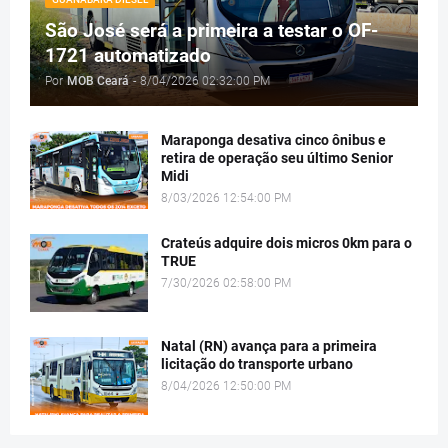
São José será a primeira a testar o OF-
1721 automatizado
Por
MOB Ceará
-
8/04/2026 02:32:00 PM
Maraponga desativa cinco ônibus e
retira de operação seu último Senior
Midi
8/03/2026 12:54:00 PM
Crateús adquire dois micros 0km para o
TRUE
7/30/2026 02:58:00 PM
Natal (RN) avança para a primeira
licitação do transporte urbano
8/04/2026 12:50:00 PM