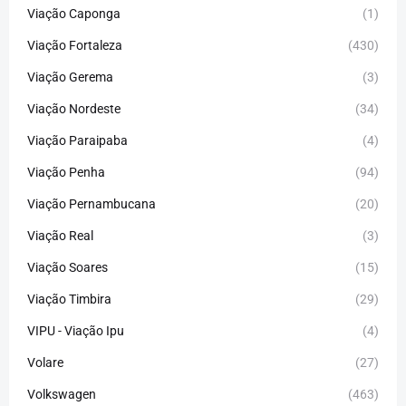
Viação Caponga
(1)
Viação Fortaleza
(430)
Viação Gerema
(3)
Viação Nordeste
(34)
Viação Paraipaba
(4)
Viação Penha
(94)
Viação Pernambucana
(20)
Viação Real
(3)
Viação Soares
(15)
Viação Timbira
(29)
VIPU - Viação Ipu
(4)
Volare
(27)
Volkswagen
(463)