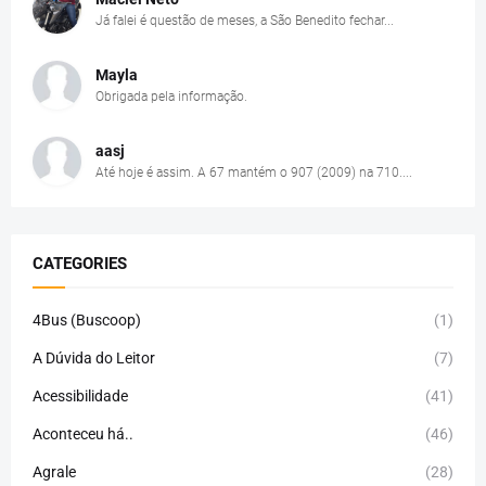
Já falei é questão de meses, a São Benedito fechar...
Mayla
Obrigada pela informação.
aasj
Até hoje é assim. A 67 mantém o 907 (2009) na 710....
CATEGORIES
4Bus (Buscoop)
(1)
A Dúvida do Leitor
(7)
Acessibilidade
(41)
Aconteceu há..
(46)
Agrale
(28)