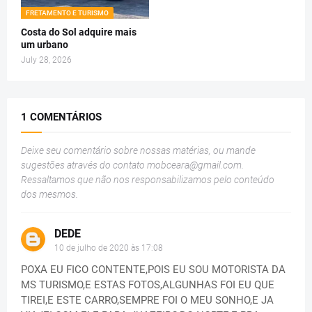
FRETAMENTO E TURISMO
Costa do Sol adquire mais
um urbano
July 28, 2026
1 COMENTÁRIOS
Deixe seu comentário sobre nossas matérias, ou mande
sugestões através do contato
mobceara@gmail.com
.
Ressaltamos que não nos responsabilizamos pelo conteúdo
dos mesmos.
DEDE
10 de julho de 2020 às 17:08
POXA EU FICO CONTENTE,POIS EU SOU MOTORISTA DA
MS TURISMO,E ESTAS FOTOS,ALGUNHAS FOI EU QUE
TIREI,E ESTE CARRO,SEMPRE FOI O MEU SONHO,E JA