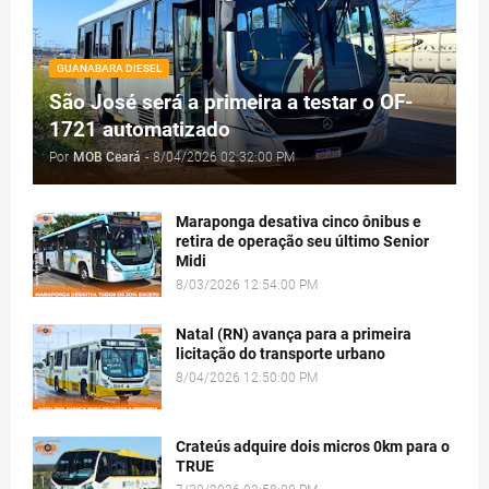
GUANABARA DIESEL
São José será a primeira a testar o OF-
1721 automatizado
Por
MOB Ceará
-
8/04/2026 02:32:00 PM
Maraponga desativa cinco ônibus e
retira de operação seu último Senior
Midi
8/03/2026 12:54:00 PM
Natal (RN) avança para a primeira
licitação do transporte urbano
8/04/2026 12:50:00 PM
Crateús adquire dois micros 0km para o
TRUE